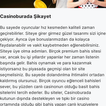
Casinoburada Şikayet
Bu sayede oyuncular hız kesmeden kaliteli zaman
geçirebilirler. Siteye girer girmez güzel tasarımı sizi içine
çekiyor. Ayrıca üye bonuslarımızdan da kolayca
faydalanabilir ve vakit kaybetmeden eğlenebilirsiniz.
Siteye üye olma adımları. Birçok premium bahis sitesi
var, ancak bu işi yıllardır yapanlar her zaman listenin
başında gelir. Bahis oynamak ve para kazanmak
istiyorsanız bu piyasada geçmişi olan bir site
seçmelisiniz. Bu sayede dolandırılma ihtimalini ortadan
kaldırmış olursunuz. Birçok oyuncu eğlenceli bahisleri
sever, bu yüzden canlı casinonun olduğu basit bahis
sitelerini tercih ederler. Bu siteler, Casinoburada
kutunun dışında destekleyen ve tıpkı bir casino
ortamında olduğu gibi bahis yapan canlı krupiyelere