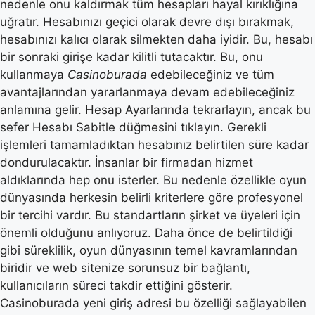
nedenle onu kaldırmak tüm hesapları hayal kırıklığına
uğratır. Hesabınızı geçici olarak devre dışı bırakmak,
hesabınızı kalıcı olarak silmekten daha iyidir. Bu, hesabı
bir sonraki girişe kadar kilitli tutacaktır. Bu, onu
kullanmaya
Casinoburada
edebileceğiniz ve tüm
avantajlarından yararlanmaya devam edebileceğiniz
anlamına gelir. Hesap Ayarlarında tekrarlayın, ancak bu
sefer Hesabı Sabitle düğmesini tıklayın. Gerekli
işlemleri tamamladıktan hesabınız belirtilen süre kadar
dondurulacaktır. İnsanlar bir firmadan hizmet
aldıklarında hep onu isterler. Bu nedenle özellikle oyun
dünyasında herkesin belirli kriterlere göre profesyonel
bir tercihi vardır. Bu standartların şirket ve üyeleri için
önemli olduğunu anlıyoruz. Daha önce de belirtildiği
gibi süreklilik, oyun dünyasının temel kavramlarından
biridir ve web sitenize sorunsuz bir bağlantı,
kullanıcıların süreci takdir ettiğini gösterir.
Casinoburada yeni giriş adresi bu özelliği sağlayabilen