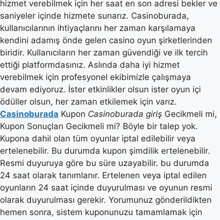
hizmet verebilmek için her saat en son adresi bekler ve
saniyeler içinde hizmete sunarız. Casinoburada,
kullanıcılarının ihtiyaçlarını her zaman karşılamaya
kendini adamış önde gelen casino oyun şirketlerinden
biridir. Kullanıcıların her zaman güvendiği ve ilk tercih
ettiği platformdasınız. Aslında daha iyi hizmet
verebilmek için profesyonel ekibimizle çalışmaya
devam ediyoruz. İster etkinlikler olsun ister oyun içi
ödüller olsun, her zaman etkilemek için varız.
Casinoburada
Kupon
Casinoburada giriş
Gecikmeli mi,
Kupon Sonuçları Gecikmeli mi? Böyle bir talep yok.
Kupona dahil olan tüm oyunlar iptal edilebilir veya
ertelenebilir. Bu durumda kupon şimdilik ertelenebilir.
Resmi duyuruya göre bu süre uzayabilir. bu durumda
24 saat olarak tanımlanır. Ertelenen veya iptal edilen
oyunların 24 saat içinde duyurulması ve oyunun resmi
olarak duyurulması gerekir. Yorumunuz gönderildikten
hemen sonra, sistem kuponunuzu tamamlamak için