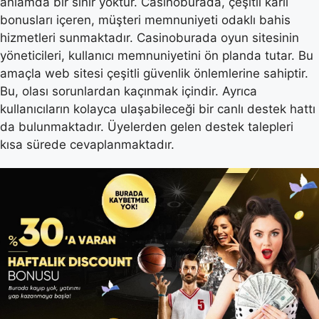
anlamda bir sınır yoktur. Casinoburada, çeşitli karlı
bonusları içeren, müşteri memnuniyeti odaklı bahis
hizmetleri sunmaktadır. Casinoburada oyun sitesinin
yöneticileri, kullanıcı memnuniyetini ön planda tutar. Bu
amaçla web sitesi çeşitli güvenlik önlemlerine sahiptir.
Bu, olası sorunlardan kaçınmak içindir. Ayrıca
kullanıcıların kolayca ulaşabileceği bir canlı destek hattı
da bulunmaktadır. Üyelerden gelen destek talepleri
kısa sürede cevaplanmaktadır.