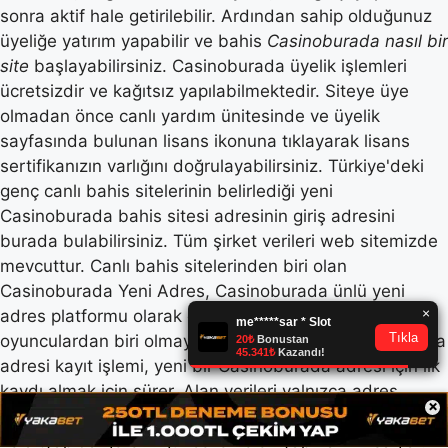
sonra aktif hale getirilebilir. Ardından sahip olduğunuz
üyeliğe yatırım yapabilir ve bahis
Casinoburada nasıl bir
site
başlayabilirsiniz. Casinoburada üyelik işlemleri
ücretsizdir ve kağıtsız yapılabilmektedir. Siteye üye
olmadan önce canlı yardım ünitesinde ve üyelik
sayfasında bulunan lisans ikonuna tıklayarak lisans
sertifikanızın varlığını doğrulayabilirsiniz. Türkiye'deki
genç canlı bahis sitelerinin belirlediği yeni
Casinoburada bahis sitesi adresinin giriş adresini
burada bulabilirsiniz. Tüm şirket verileri web sitemizde
mevcuttur. Canlı bahis sitelerinden biri olan
Casinoburada Yeni Adres, Casinoburada ünlü yeni
adres platformu olarak dikkat çekiyor ve büyük
oyunculardan biri olmayı hak ediyor. Yeni Casinoburada
adresi kayıt işlemi, yeni bir Casinoburada adresi için ilk
kaydı almak için sürer. Alan verileri yalnızca adres
×
değiştiğinde güncellenir. Bu, adres değiştiğinde oyunda
ve altyapıda gerekli güncellemeleri yapmamızı sağlar.