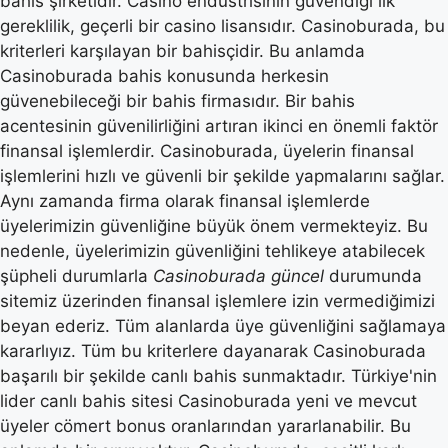
bahis şirketidir. Casino endüstrisinin güvendiği ilk
gereklilik, geçerli bir casino lisansıdır. Casinoburada, bu
kriterleri karşılayan bir bahisçidir. Bu anlamda
Casinoburada bahis konusunda herkesin
güvenebileceği bir bahis firmasıdır. Bir bahis
acentesinin güvenilirliğini artıran ikinci en önemli faktör
finansal işlemlerdir. Casinoburada, üyelerin finansal
işlemlerini hızlı ve güvenli bir şekilde yapmalarını sağlar.
Aynı zamanda firma olarak finansal işlemlerde
üyelerimizin güvenliğine büyük önem vermekteyiz. Bu
nedenle, üyelerimizin güvenliğini tehlikeye atabilecek
şüpheli durumlarla
Casinoburada güncel
durumunda
sitemiz üzerinden finansal işlemlere izin vermediğimizi
beyan ederiz. Tüm alanlarda üye güvenliğini sağlamaya
kararlıyız. Tüm bu kriterlere dayanarak Casinoburada
başarılı bir şekilde canlı bahis sunmaktadır. Türkiye'nin
lider canlı bahis sitesi Casinoburada yeni ve mevcut
üyeler cömert bonus oranlarından yararlanabilir. Bu