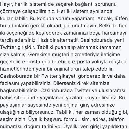
Hayır, her iki sistemi de seçerek bağlantı sorununu
çözmeye çalışabilirsiniz. Her iki sistem aynı anda
kullanılabilir. Bu konuda yorum yapamam. Ancak, lütfen
bu adımların gerekli olmadığını unutmayın. Belki de her
iki seçeneği de keşfederek zamanınızı boşa harcamayı
tercih edersiniz. Hızlı bir alternatif, Casinoburada yeni
Twitter girişidir. Tabii ki puan alıp almamak tamamen
size kalmış. Gerekirse müşteri hizmetleriyle iletişime
geçebilir, e-posta gönderebilir, e-posta yoluyla müşteri
hizmetlerinden yeni bir orijinal ürün talep edebilir,
Casinoburada bir Twitter şikayeti gönderebilir ve daha
fazlasını yapabilirsiniz. Dilerseniz direk sitemize
bağlanabilirsiniz. Casinoburada Twitter ve uluslararası
bahis sitelerinde yayınlanan yazıları okuyabilirsiniz. Bu
paylaşımlar sayesinde yeni orijinal giriş adresinize
ulaştığınızı biliyorsunuz. Tabii ki, her zaman olduğu gibi,
seçim sizin. Üyelik başvuru formu, isim, adres, telefon
numarası, doğum tarihi vb. Üyelik, veri girişi yapıldıktan