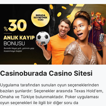
Casinoburada Casino Sitesi
Uygulama tarafından sunulan oyun seçeneklerinden
bazıları şunlardır: Seçenekler arasında Texas Hold'em,
Omaha ve Türkiye bulunmaktadır. Poker uygulaması
oyun seçenekleri ile ilgili bir diğer soru da