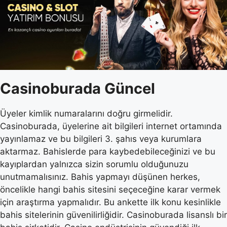
Casinoburada Güncel
Üyeler kimlik numaralarını doğru girmelidir.
Casinoburada, üyelerine ait bilgileri internet ortamında
yayınlamaz ve bu bilgileri 3. şahıs veya kurumlara
aktarmaz. Bahislerde para kaybedebileceğinizi ve bu
kayıplardan yalnızca sizin sorumlu olduğunuzu
unutmamalısınız. Bahis yapmayı düşünen herkes,
öncelikle hangi bahis sitesini seçeceğine karar vermek
için araştırma yapmalıdır. Bu ankette ilk konu kesinlikle
bahis sitelerinin güvenilirliğidir. Casinoburada lisanslı bir