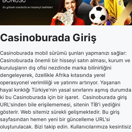
Casinoburada Giriş
Casinoburada mobil sürümü şunları yapmanızı sağlar:
Casinoburada önemli bir hisseyi satın alması, kurum ve
kuruluşların dış ofisi nezdinde marka bilinirliğini
dengeleyerek, özellikle Afrika kıtasında yerel
operasyonel verimliliği ve yatırımı artırıyor. Yaşanan
hayal kırıklığı Türkiye'nin yasal sınırlarını aşmış durumda
ki bu Casinoburada için bir işaret. Casinoburada giriş
URL'sinden bile erişilememesi, sitenin TİB'i yediğini
gösterir. Web sitemiz sürekli gelişmektedir. Bu giriş
sayfasından hemen yeni bir güncelleme URL'si
oluşturulacak. Bizi takip edin. Kullanıcılarımıza kesintisiz