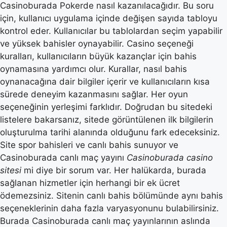
Casinoburada Pokerde nasıl kazanılacağıdır. Bu soru
için, kullanıcı uygulama içinde değişen sayıda tabloyu
kontrol eder. Kullanıcılar bu tablolardan seçim yapabilir
ve yüksek bahisler oynayabilir. Casino seçeneği
kuralları, kullanıcıların büyük kazançlar için bahis
oynamasına yardımcı olur. Kurallar, nasıl bahis
oynanacağına dair bilgiler içerir ve kullanıcıların kısa
sürede deneyim kazanmasını sağlar. Her oyun
seçeneğinin yerleşimi farklıdır. Doğrudan bu sitedeki
listelere bakarsanız, sitede görüntülenen ilk bilgilerin
oluşturulma tarihi alanında olduğunu fark edeceksiniz.
Site spor bahisleri ve canlı bahis sunuyor ve
Casinoburada canlı maç yayını
Casinoburada casino
sitesi
mi diye bir sorum var. Her halükarda, burada
sağlanan hizmetler için herhangi bir ek ücret
ödemezsiniz. Sitenin canlı bahis bölümünde aynı bahis
seçeneklerinin daha fazla varyasyonunu bulabilirsiniz.
Burada Casinoburada canlı maç yayınlarının aslında