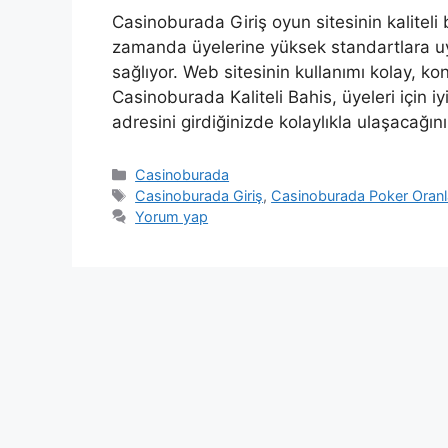
Casinoburada Giriş oyun sitesinin kaliteli 
zamanda üyelerine yüksek standartlara u
sağlıyor. Web sitesinin kullanımı kolay, ko
Casinoburada Kaliteli Bahis, üyeleri için 
adresini girdiğinizde kolaylıkla ulaşacağın
Kategoriler
Casinoburada
Etiketler
Casinoburada Giriş
,
Casinoburada Poker Oranl
Yorum yap