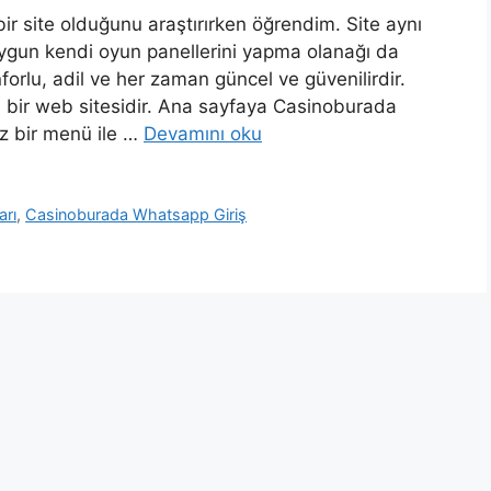
bir site olduğunu araştırırken öğrendim. Site aynı
ygun kendi oyun panellerini yapma olanağı da
nforlu, adil ve her zaman güncel ve güvenilirdir.
iyi bir web sitesidir. Ana sayfaya Casinoburada
ız bir menü ile …
Devamını oku
arı
,
Casinoburada Whatsapp Giriş