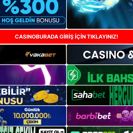
CASINOBURADA GİRİŞ İÇİN TIKLAYINIZ!