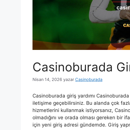
Casinoburada Gir
Nisan 14, 2026
yazar
Casinoburada
Casinoburada giriş yardımı Casinoburada g
iletişime geçebilirsiniz. Bu alanda çok fa
hizmetlerini kullanmak istiyorsanız, Casi
olmadığını ve orada olması gereken bir ifad
için yeni giriş adresi gündemde. Giriş y