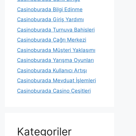
Casinoburada Bilgi Edinme
Casinoburada Giriş Yardımı
Casinoburada Turnuva Bahisleri
Casinoburada Çağrı Merkezi
Casinoburada Müşteri Yaklaşımı
Casinoburada Yarışma Oyunları
Casinoburada Kullanıcı Artışı
Casinoburada Mevduat İşlemleri
Casinoburada Casino Çeşitleri
Kategoriler