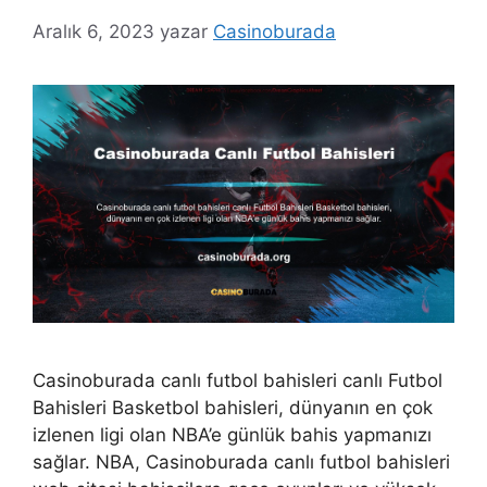
Aralık 6, 2023
yazar
Casinoburada
Casinoburada canlı futbol bahisleri canlı Futbol
Bahisleri Basketbol bahisleri, dünyanın en çok
izlenen ligi olan NBA’e günlük bahis yapmanızı
sağlar. NBA, Casinoburada canlı futbol bahisleri