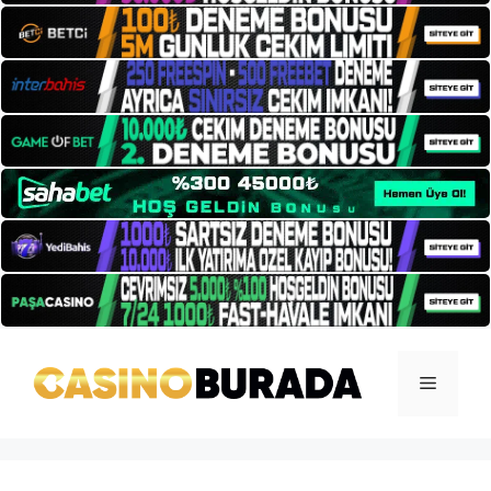
İçeriğe
atla
Menü