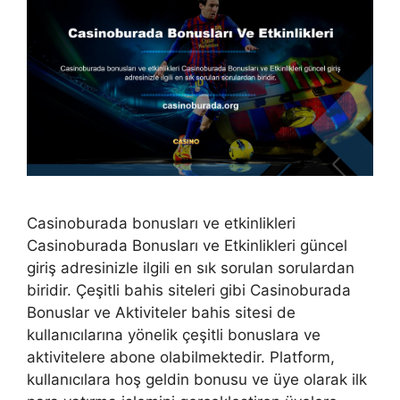
Casinoburada bonusları ve etkinlikleri
Casinoburada Bonusları ve Etkinlikleri güncel
giriş adresinizle ilgili en sık sorulan sorulardan
biridir. Çeşitli bahis siteleri gibi Casinoburada
Bonuslar ve Aktiviteler bahis sitesi de
kullanıcılarına yönelik çeşitli bonuslara ve
aktivitelere abone olabilmektedir. Platform,
kullanıcılara hoş geldin bonusu ve üye olarak ilk