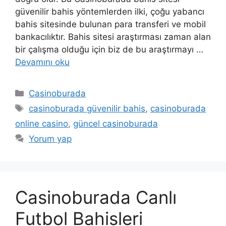
güvenilir bahis yöntemlerden ilki, çoğu yabancı
bahis sitesinde bulunan para transferi ve mobil
bankacılıktır. Bahis sitesi araştırması zaman alan
bir çalışma olduğu için biz de bu araştırmayı …
Devamını oku
Kategoriler
Casinoburada
Etiketler
casinoburada güvenilir bahis
,
casinoburada
online casino
,
güncel casinoburada
Yorum yap
Casinoburada Canlı
Futbol Bahisleri