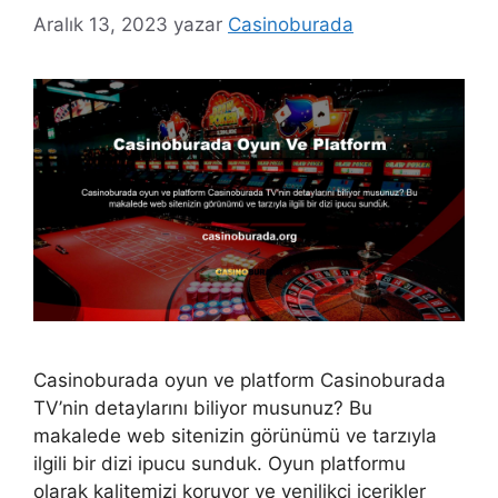
Aralık 13, 2023
yazar
Casinoburada
Casinoburada oyun ve platform Casinoburada
TV’nin detaylarını biliyor musunuz? Bu
makalede web sitenizin görünümü ve tarzıyla
ilgili bir dizi ipucu sunduk. Oyun platformu
olarak kalitemizi koruyor ve yenilikçi içerikler