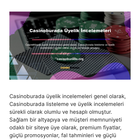
Casinoburada üyelik incelemeleri genel olarak,
Casinoburada listeleme ve üyelik incelemeleri
sürekli olarak olumlu ve hesaplı olmuştur.
Sağlam bir altyapıya ve müşteri memnuniyeti
odaklı bir siteye üye olarak, premium fiyatlar,
güçlü promosyonlar, fal tahminleri ve güçlü