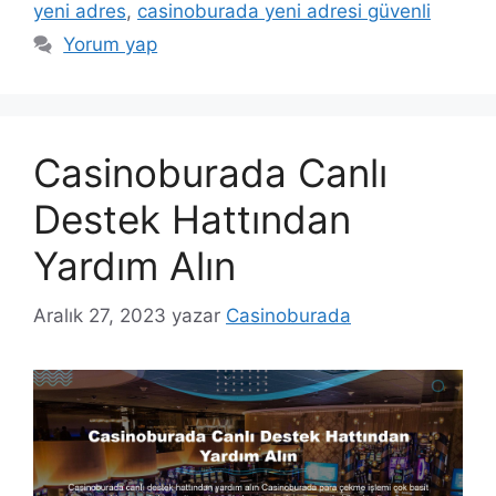
yeni adres
,
casinoburada yeni adresi güvenli
Yorum yap
Casinoburada Canlı
Destek Hattından
Yardım Alın
Aralık 27, 2023
yazar
Casinoburada