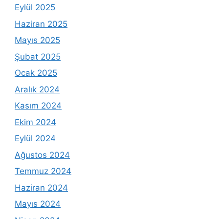
Eylül 2025
Haziran 2025
Mayıs 2025
Şubat 2025
Ocak 2025
Aralık 2024
Kasım 2024
Ekim 2024
Eylül 2024
Ağustos 2024
Temmuz 2024
Haziran 2024
Mayıs 2024