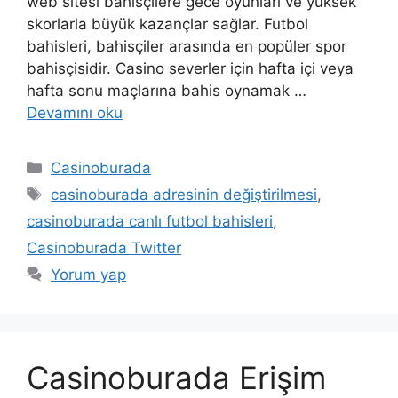
web sitesi bahisçilere gece oyunları ve yüksek
skorlarla büyük kazançlar sağlar. Futbol
bahisleri, bahisçiler arasında en popüler spor
bahisçisidir. Casino severler için hafta içi veya
hafta sonu maçlarına bahis oynamak …
Devamını oku
Kategoriler
Casinoburada
Etiketler
casinoburada adresinin değiştirilmesi
,
casinoburada canlı futbol bahisleri
,
Casinoburada Twitter
Yorum yap
Casinoburada Erişim