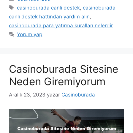
Etiketler
casinoburada canli destek
,
casinoburada
canlı destek hattından yardım alın
,
casinoburada para yatırma kuralları nelerdir
Yorum yap
Casinoburada Sitesine
Neden Giremiyorum
Aralık 23, 2023
yazar
Casinoburada