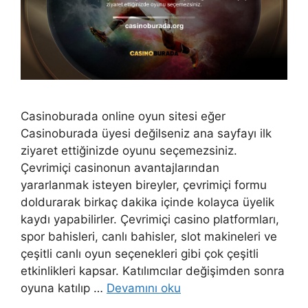
Casinoburada online oyun sitesi eğer
Casinoburada üyesi değilseniz ana sayfayı ilk
ziyaret ettiğinizde oyunu seçemezsiniz.
Çevrimiçi casinonun avantajlarından
yararlanmak isteyen bireyler, çevrimiçi formu
doldurarak birkaç dakika içinde kolayca üyelik
kaydı yapabilirler. Çevrimiçi casino platformları,
spor bahisleri, canlı bahisler, slot makineleri ve
çeşitli canlı oyun seçenekleri gibi çok çeşitli
etkinlikleri kapsar. Katılımcılar değişimden sonra
oyuna katılıp …
Devamını oku