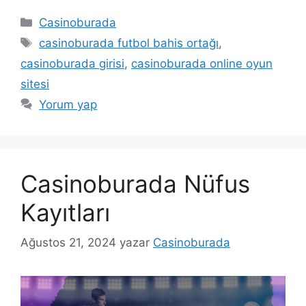
Kategoriler
Casinoburada
Etiketler
casinoburada futbol bahis ortağı
,
casinoburada girisi
,
casinoburada online oyun
sitesi
Yorum yap
Casinoburada Nüfus
Kayıtları
Ağustos 21, 2024
yazar
Casinoburada