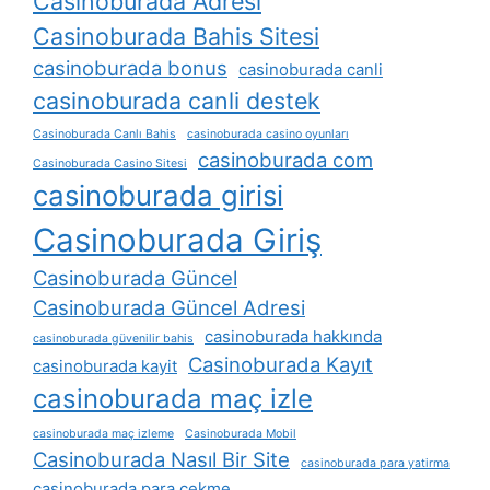
Casinoburada Adresi
Casinoburada Bahis Sitesi
casinoburada bonus
casinoburada canli
casinoburada canli destek
Casinoburada Canlı Bahis
casinoburada casino oyunları
casinoburada com
Casinoburada Casino Sitesi
casinoburada girisi
Casinoburada Giriş
Casinoburada Güncel
Casinoburada Güncel Adresi
casinoburada hakkında
casinoburada güvenilir bahis
Casinoburada Kayıt
casinoburada kayit
casinoburada maç izle
casinoburada maç izleme
Casinoburada Mobil
Casinoburada Nasıl Bir Site
casinoburada para yatirma
casinoburada para çekme