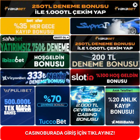
×
CASINOBURADA GİRİŞ İÇİN TIKLAYINIZ!