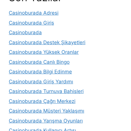
Casinoburada Adresi
Casinoburada Giriş
Casinoburada
Casinoburada Destek Şikayetleri
Casinoburada Yüksek Oranlar
Casinoburada Canlı Bingo
Casinoburada Bilgi Edinme
Casinoburada Giriş Yardımı
Casinoburada Turnuva Bahisleri
Casinoburada Çağrı Merkezi
Casinoburada Müşteri Yaklaşımı
Casinoburada Yarışma Oyunları
Casinoburada Kullanıcı Artışı