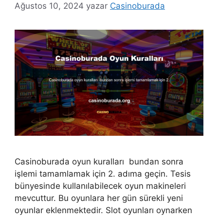
Ağustos 10, 2024
yazar
Casinoburada
Casinoburada oyun kuralları bundan sonra
işlemi tamamlamak için 2. adıma geçin. Tesis
bünyesinde kullanılabilecek oyun makineleri
mevcuttur. Bu oyunlara her gün sürekli yeni
oyunlar eklenmektedir. Slot oyunları oynarken