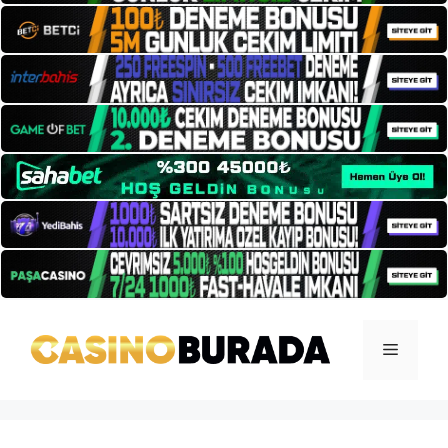
İçeriğe
atla
Menü