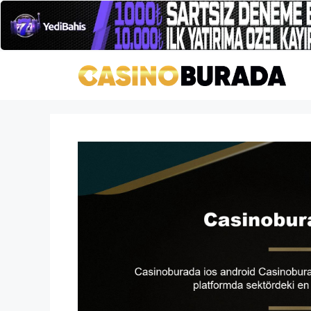
İçeriğe
atla