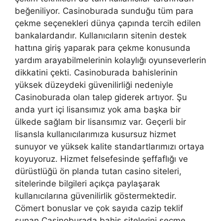
beğeniliyor. Casinoburada sunduğu tüm para
çekme seçenekleri dünya çapında tercih edilen
bankalardandır. Kullanıcıların sitenin destek
hattına giriş yaparak para çekme konusunda
yardım arayabilmelerinin kolaylığı oyunseverlerin
dikkatini çekti. Casinoburada bahislerinin
yüksek düzeydeki güvenilirliği nedeniyle
Casinoburada olan talep giderek artıyor. Şu
anda yurt içi lisansımız yok ama başka bir
ülkede sağlam bir lisansımız var. Geçerli bir
lisansla kullanıcılarımıza kusursuz hizmet
sunuyor ve yüksek kalite standartlarımızı ortaya
koyuyoruz. Hizmet felsefesinde şeffaflığı ve
dürüstlüğü ön planda tutan casino siteleri,
sitelerinde bilgileri açıkça paylaşarak
kullanıcılarına güvenilirlik göstermektedir.
Cömert bonuslar ve çok sayıda cazip teklif
sunan Casinoburada bahis sitelerini seçme