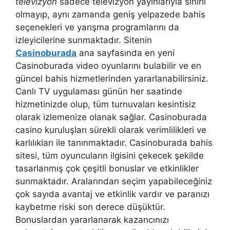
televizyon
sadece televizyon yayınlarıyla sınırlı
olmayıp, aynı zamanda geniş yelpazede bahis
seçenekleri ve yarışma programlarını da
izleyicilerine sunmaktadır. Sitenin
Casinoburada
ana sayfasında en yeni
Casinoburada video oyunlarını bulabilir ve en
güncel bahis hizmetlerinden yararlanabilirsiniz.
Canlı TV uygulaması günün her saatinde
hizmetinizde olup, tüm turnuvaları kesintisiz
olarak izlemenize olanak sağlar. Casinoburada
casino kuruluşları sürekli olarak verimlilikleri ve
karlılıkları ile tanınmaktadır. Casinoburada bahis
sitesi, tüm oyuncuların ilgisini çekecek şekilde
tasarlanmış çok çeşitli bonuslar ve etkinlikler
sunmaktadır. Aralarından seçim yapabileceğiniz
çok sayıda avantaj ve etkinlik vardır ve paranızı
kaybetme riski son derece düşüktür.
Bonuslardan yararlanarak kazancınızı