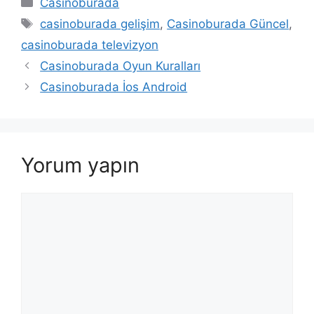
Casinoburada
Etiketler
casinoburada gelişim
,
Casinoburada Güncel
,
casinoburada televizyon
Casinoburada Oyun Kuralları
Casinoburada İos Android
Yorum yapın
Yorum