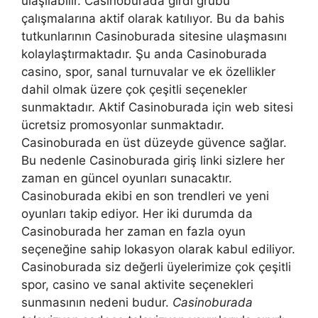
ulaşılabilir. Casinoburada girdi grubu
çalışmalarına aktif olarak katılıyor. Bu da bahis
tutkunlarının Casinoburada sitesine ulaşmasını
kolaylaştırmaktadır. Şu anda Casinoburada
casino, spor, sanal turnuvalar ve ek özellikler
dahil olmak üzere çok çeşitli seçenekler
sunmaktadır. Aktif Casinoburada için web sitesi
ücretsiz promosyonlar sunmaktadır.
Casinoburada en üst düzeyde güvence sağlar.
Bu nedenle Casinoburada giriş linki sizlere her
zaman en güncel oyunları sunacaktır.
Casinoburada ekibi en son trendleri ve yeni
oyunları takip ediyor. Her iki durumda da
Casinoburada her zaman en fazla oyun
seçeneğine sahip lokasyon olarak kabul ediliyor.
Casinoburada siz değerli üyelerimize çok çeşitli
spor, casino ve sanal aktivite seçenekleri
sunmasının nedeni budur.
Casinoburada