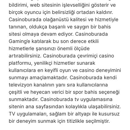
bildirimi, web sitesinin işlevselliğini gösterir ve
birçok oyuncu için belirsizliği ortadan kaldırır.
Casinoburada olağanüstü kalitesi ve hizmetiyle
tanınan, oldukça başarılı ve saygın bir bahis
sitesi olmaya devam ediyor. Casinoburada
Gaming’e katılarak bu son derece etkili
hizmetlerle şansınızı önemli ölçüde
artırabilirsiniz. Casinoburada çevrimiçi casino
platformu, yenilikçi hizmetler sunarak
kullanıcılara en keyifli oyun ve casino deneyimini
sunmayı amaçlamaktadır. Casinoburada kendi
televizyon kanalının yanı sıra kullanıcılarına
çeşitli ve heyecan verici bir spor bahis seçeneği
sunmaktadır. Casinoburada tv uygulamasına
sitenin ana sayfasından kolaylıkla ulaşabilirsiniz.
TV uygulamaları, sağlam bir altyapı ile kusursuz
bir deneyim sunmak için titizlikle seçilmiştir.