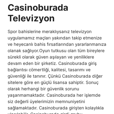
Casinoburada
Televizyon
Spor bahislerine meraklıysanız televizyon
uygulamamız maçları yakından takip etmenize
ve heyecanlı bahis fırsatlarından yararlanmanıza
olanak sağlıyor.Oyun tutkusu olan tüm bireylere
sürekli olarak güven aşılayan ve yeniliklere
devam eden bir şirketiz. Casinoburada giriş
bağlantısı cömertliği, kalitesi, tasarımı ve
güvenliği ile tanınır. Çünkü Casinoburada diğer
sitelere göre en güçlü lisansa sahiptir. Sonuç
olarak herhangi bir güvenlik sorunu
yaşanmamaktadır. Casinoburada her işlemde
siz değerli üyelerimizin memnuniyetini
sağlamaktadır. Casinoburada girişten kolaylıkla