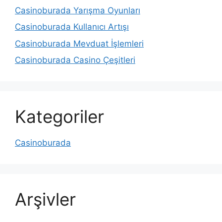
Casinoburada Yarışma Oyunları
Casinoburada Kullanıcı Artışı
Casinoburada Mevduat İşlemleri
Casinoburada Casino Çeşitleri
Kategoriler
Casinoburada
Arşivler