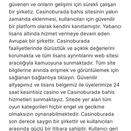
güvenen ve onların gelişimi için sürekli çalışan
bir şirketiz. Casinoburada bahis sitesinin yakın
zamanda eklenmesi, kullanıcıları için güvenilir
bir platform olarak kendini kanıtlamıştır. Yabancı
lisans altında hizmet vermeye devam eden
Avrupalı ​​bir şirkettir. Casinoburada
faaliyetlerinde dürüstlük ve açıklık değerlerini
korumakta ve tüm lisans ayrıntılarını web sitesi
aracılığıyla kamuoyuna sunmaktadır. Tüm site
bilgilerine anında erişmek ve görüntülemek için
sağlanan bağlantıya tıklayın. Güvenilir
altyapımız ve lisans belgemiz ile üyelerimize 24
saat kesintisiz casino ve Casinoburada bahis
hizmetleri sunmaktayız. Sitede yer alan tüm
oyun kategorileri hiçbir engel ve gecikme
olmaksızın oynanabilmektedir. Casinoburada
son derece saygın bir şirkettir ve kullanıcıları
arasında güçlü bir itibara sahiptir. Kullanıcı geri