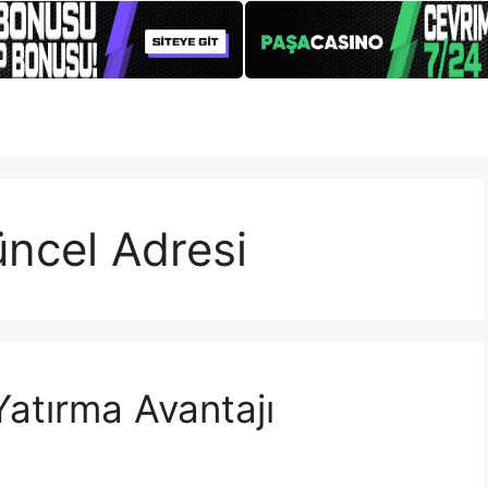
ncel Adresi
atırma Avantajı