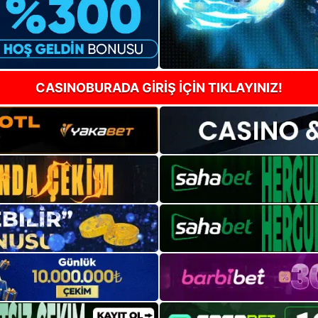
CASINOBURADA GİRİŞ İÇİN TIKLAYINIZ!