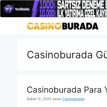
İçeriğe
atla
Casinoburada Gü
Casinoburada Para Y
Şubat 12, 2025
yazar
Casinoburada