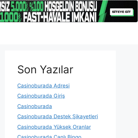
Son Yazılar
Casinoburada Adresi
Casinoburada Giriş
Casinoburada
Casinoburada Destek Şikayetleri
Casinoburada Yüksek Oranlar
Casinoburada Canlı Bingo