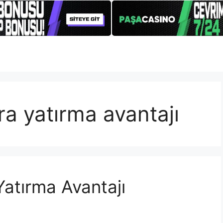
a yatırma avantajı
atırma Avantajı