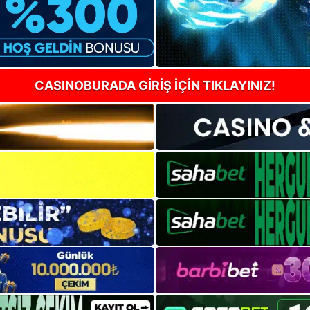
CASINOBURADA GİRİŞ İÇİN TIKLAYINIZ!