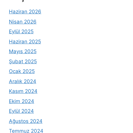
Haziran 2026
Nisan 2026
Eylül 2025
Haziran 2025
Mayıs 2025
Şubat 2025
Ocak 2025
Aralık 2024
Kasım 2024
Ekim 2024
Eylül 2024
Ağustos 2024
Temmuz 2024