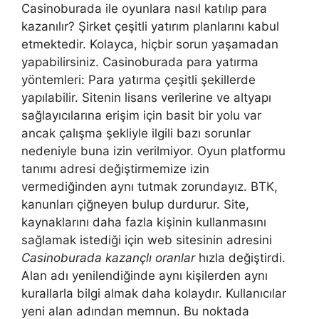
Casinoburada ile oyunlara nasıl katılıp para
kazanılır? Şirket çeşitli yatırım planlarını kabul
etmektedir. Kolayca, hiçbir sorun yaşamadan
yapabilirsiniz. Casinoburada para yatırma
yöntemleri: Para yatırma çeşitli şekillerde
yapılabilir. Sitenin lisans verilerine ve altyapı
sağlayıcılarına erişim için basit bir yolu var
ancak çalışma şekliyle ilgili bazı sorunlar
nedeniyle buna izin verilmiyor. Oyun platformu
tanımı adresi değiştirmemize izin
vermediğinden aynı tutmak zorundayız. BTK,
kanunları çiğneyen bulup durdurur. Site,
kaynaklarını daha fazla kişinin kullanmasını
sağlamak istediği için web sitesinin adresini
Casinoburada kazançlı oranlar
hızla değiştirdi.
Alan adı yenilendiğinde aynı kişilerden aynı
kurallarla bilgi almak daha kolaydır. Kullanıcılar
yeni alan adından memnun. Bu noktada