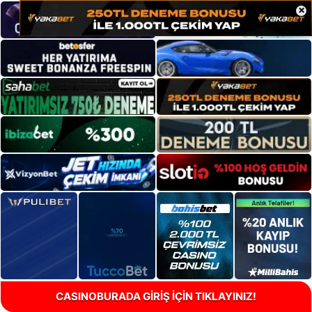
×
CASINOBURADA GİRİŞ İÇİN TIKLAYINIZ!