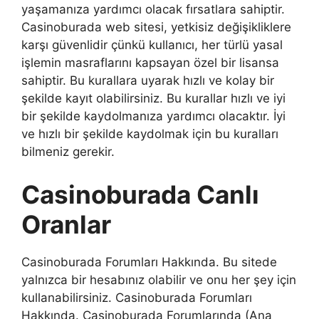
yaşamanıza yardımcı olacak fırsatlara sahiptir.
Casinoburada web sitesi, yetkisiz değişikliklere
karşı güvenlidir çünkü kullanıcı, her türlü yasal
işlemin masraflarını kapsayan özel bir lisansa
sahiptir. Bu kurallara uyarak hızlı ve kolay bir
şekilde kayıt olabilirsiniz. Bu kurallar hızlı ve iyi
bir şekilde kaydolmanıza yardımcı olacaktır. İyi
ve hızlı bir şekilde kaydolmak için bu kuralları
bilmeniz gerekir.
Casinoburada Canlı
Oranlar
Casinoburada Forumları Hakkında. Bu sitede
yalnızca bir hesabınız olabilir ve onu her şey için
kullanabilirsiniz. Casinoburada Forumları
Hakkında. Casinoburada Forumlarında (Ana