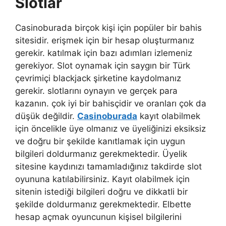
Slotlar
Casinoburada birçok kişi için popüler bir bahis
sitesidir. erişmek için bir hesap oluşturmanız
gerekir. katılmak için bazı adımları izlemeniz
gerekiyor. Slot oynamak için saygın bir Türk
çevrimiçi blackjack şirketine kaydolmanız
gerekir. slotlarını oynayın ve gerçek para
kazanın. çok iyi bir bahisçidir ve oranları çok da
düşük değildir.
Casinoburada
kayıt olabilmek
için öncelikle üye olmanız ve üyeliğinizi eksiksiz
ve doğru bir şekilde kanıtlamak için uygun
bilgileri doldurmanız gerekmektedir. Üyelik
sitesine kaydınızı tamamladığınız takdirde slot
oyununa katılabilirsiniz. Kayıt olabilmek için
sitenin istediği bilgileri doğru ve dikkatli bir
şekilde doldurmanız gerekmektedir. Elbette
hesap açmak oyuncunun kişisel bilgilerini