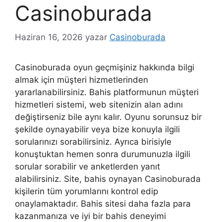
Casinoburada
Haziran 16, 2026
yazar
Casinoburada
Casinoburada oyun geçmişiniz hakkında bilgi
almak için müşteri hizmetlerinden
yararlanabilirsiniz. Bahis platformunun müşteri
hizmetleri sistemi, web sitenizin alan adını
değiştirseniz bile aynı kalır. Oyunu sorunsuz bir
şekilde oynayabilir veya bize konuyla ilgili
sorularınızı sorabilirsiniz. Ayrıca birisiyle
konuştuktan hemen sonra durumunuzla ilgili
sorular sorabilir ve anketlerden yanıt
alabilirsiniz. Site, bahis oynayan Casinoburada
kişilerin tüm yorumlarını kontrol edip
onaylamaktadır. Bahis sitesi daha fazla para
kazanmanıza ve iyi bir bahis deneyimi