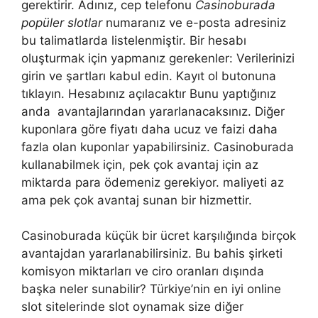
gerektirir. Adınız, cep telefonu
Casinoburada
popüler slotlar
numaranız ve e-posta adresiniz
bu talimatlarda listelenmiştir. Bir hesabı
oluşturmak için yapmanız gerekenler: Verilerinizi
girin ve şartları kabul edin. Kayıt ol butonuna
tıklayın. Hesabınız açılacaktır Bunu yaptığınız
anda avantajlarından yararlanacaksınız. Diğer
kuponlara göre fiyatı daha ucuz ve faizi daha
fazla olan kuponlar yapabilirsiniz. Casinoburada
kullanabilmek için, pek çok avantaj için az
miktarda para ödemeniz gerekiyor. maliyeti az
ama pek çok avantaj sunan bir hizmettir.
Casinoburada küçük bir ücret karşılığında birçok
avantajdan yararlanabilirsiniz. Bu bahis şirketi
komisyon miktarları ve ciro oranları dışında
başka neler sunabilir? Türkiye’nin en iyi online
slot sitelerinde slot oynamak size diğer