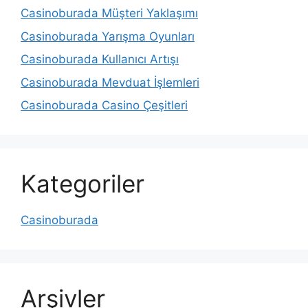
Casinoburada Müşteri Yaklaşımı
Casinoburada Yarışma Oyunları
Casinoburada Kullanıcı Artışı
Casinoburada Mevduat İşlemleri
Casinoburada Casino Çeşitleri
Kategoriler
Casinoburada
Arşivler