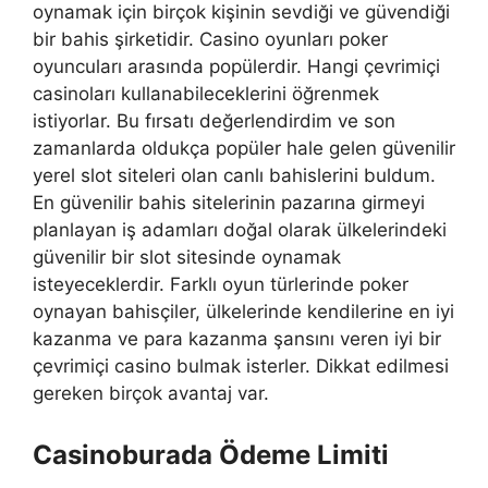
oynamak için birçok kişinin sevdiği ve güvendiği
bir bahis şirketidir. Casino oyunları poker
oyuncuları arasında popülerdir. Hangi çevrimiçi
casinoları kullanabileceklerini öğrenmek
istiyorlar. Bu fırsatı değerlendirdim ve son
zamanlarda oldukça popüler hale gelen güvenilir
yerel slot siteleri olan canlı bahislerini buldum.
En güvenilir bahis sitelerinin pazarına girmeyi
planlayan iş adamları doğal olarak ülkelerindeki
güvenilir bir slot sitesinde oynamak
isteyeceklerdir. Farklı oyun türlerinde poker
oynayan bahisçiler, ülkelerinde kendilerine en iyi
kazanma ve para kazanma şansını veren iyi bir
çevrimiçi casino bulmak isterler. Dikkat edilmesi
gereken birçok avantaj var.
Casinoburada Ödeme Limiti