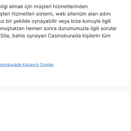
lgi almak için müşteri hizmetlerinden
teri hizmetleri sistemi, web sitenizin alan adını
z bir şekilde oynayabilir veya bize konuyla ilgili
le konuştuktan hemen sonra durumunuzla ilgili sorular
z. Site, bahis oynayan Casinoburada kişilerin tüm
sinoburada Kazançlı Oranlar