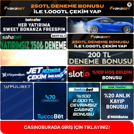
×
CASINOBURADA GİRİŞ İÇİN TIKLAYINIZ!