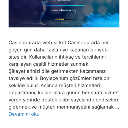
Casinoburada web şirket Casinoburada her
geçen gün daha fazla üye kazanan bir web
sitesidir. Kullanıcıların ihtiyaç ve tercihlerini
karşılayan çeşitli hizmetler sunmak.
Şikayetlerinizi dile getirmekten kaçınmanız
tavsiye edilir. Böylece tüm çözümleri hızlı bir
şekilde bulur. Aslında müşteri hizmetleri
departmanı, kullanıcılara günün her saati hizmet
veren yerinde destek ekibi sayesinde endişeleri
gidermek ve müşteri memnuniyetini sağlamak …
Devamını oku