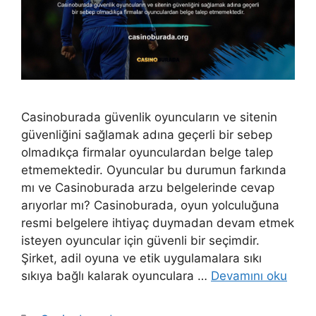
Casinoburada güvenlik oyuncuların ve sitenin
güvenliğini sağlamak adına geçerli bir sebep
olmadıkça firmalar oyunculardan belge talep
etmemektedir. Oyuncular bu durumun farkında
mı ve Casinoburada arzu belgelerinde cevap
arıyorlar mı? Casinoburada, oyun yolculuğuna
resmi belgelere ihtiyaç duymadan devam etmek
isteyen oyuncular için güvenli bir seçimdir.
Şirket, adil oyuna ve etik uygulamalara sıkı
sıkıya bağlı kalarak oyunculara …
Devamını oku