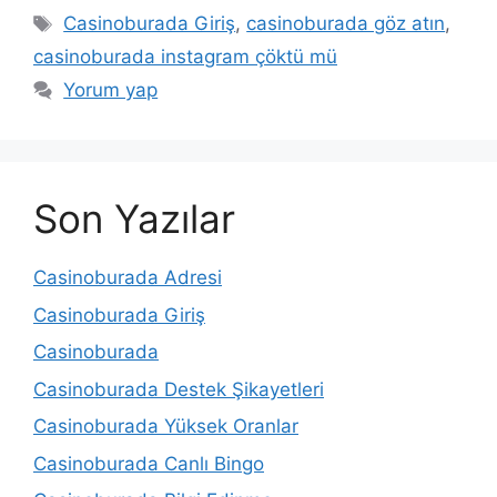
Etiketler
Casinoburada Giriş
,
casinoburada göz atın
,
casinoburada instagram çöktü mü
Yorum yap
Son Yazılar
Casinoburada Adresi
Casinoburada Giriş
Casinoburada
Casinoburada Destek Şikayetleri
Casinoburada Yüksek Oranlar
Casinoburada Canlı Bingo