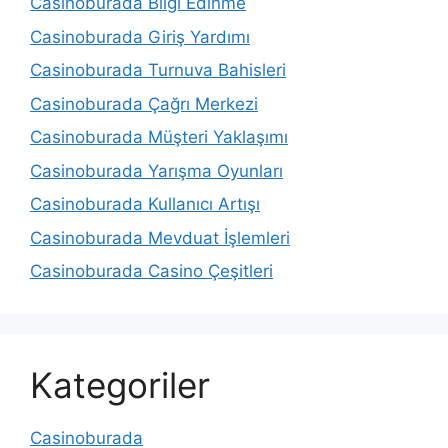
Casinoburada Bilgi Edinme
Casinoburada Giriş Yardımı
Casinoburada Turnuva Bahisleri
Casinoburada Çağrı Merkezi
Casinoburada Müşteri Yaklaşımı
Casinoburada Yarışma Oyunları
Casinoburada Kullanıcı Artışı
Casinoburada Mevduat İşlemleri
Casinoburada Casino Çeşitleri
Kategoriler
Casinoburada