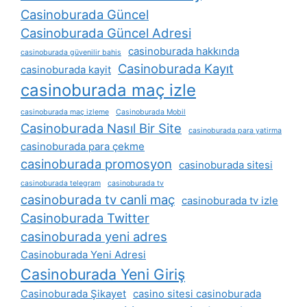
Casinoburada Güncel
Casinoburada Güncel Adresi
casinoburada hakkında
casinoburada güvenilir bahis
Casinoburada Kayıt
casinoburada kayit
casinoburada maç izle
casinoburada maç izleme
Casinoburada Mobil
Casinoburada Nasıl Bir Site
casinoburada para yatirma
casinoburada para çekme
casinoburada promosyon
casinoburada sitesi
casinoburada telegram
casinoburada tv
casinoburada tv canli maç
casinoburada tv izle
Casinoburada Twitter
casinoburada yeni adres
Casinoburada Yeni Adresi
Casinoburada Yeni Giriş
Casinoburada Şikayet
casino sitesi casinoburada