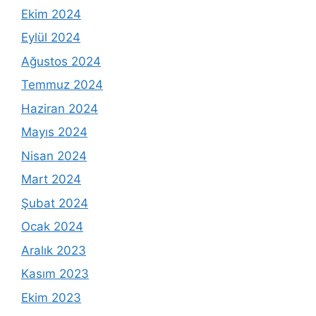
Ekim 2024
Eylül 2024
Ağustos 2024
Temmuz 2024
Haziran 2024
Mayıs 2024
Nisan 2024
Mart 2024
Şubat 2024
Ocak 2024
Aralık 2023
Kasım 2023
Ekim 2023