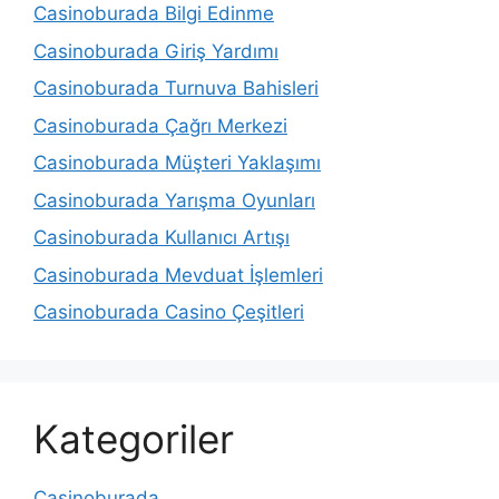
Casinoburada Bilgi Edinme
Casinoburada Giriş Yardımı
Casinoburada Turnuva Bahisleri
Casinoburada Çağrı Merkezi
Casinoburada Müşteri Yaklaşımı
Casinoburada Yarışma Oyunları
Casinoburada Kullanıcı Artışı
Casinoburada Mevduat İşlemleri
Casinoburada Casino Çeşitleri
Kategoriler
Casinoburada