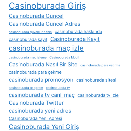
Casinoburada Giriş
Casinoburada Güncel
Casinoburada Güncel Adresi
casinoburada hakkında
casinoburada güvenilir bahis
Casinoburada Kayıt
casinoburada kayit
casinoburada maç izle
casinoburada maç izleme
Casinoburada Mobil
Casinoburada Nasıl Bir Site
casinoburada para yatirma
casinoburada para çekme
casinoburada promosyon
casinoburada sitesi
casinoburada telegram
casinoburada tv
casinoburada tv canli maç
casinoburada tv izle
Casinoburada Twitter
casinoburada yeni adres
Casinoburada Yeni Adresi
Casinoburada Yeni Giriş