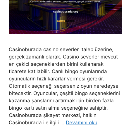
Casinoburada casino severler talep üzerine,
gerçek zamanlı olarak. Casino severler mevcut
en çekici seçeneklerden birini kullanarak
ticarete katılabilir. Canlı bingo oyunlarında
oyuncuların hızlı kararlar vermesi gerekir.
Otomatik seçeneği seçerseniz oyun neredeyse
bitecektir. Oyuncular, çeşitli bingo seçeneklerini
kazanma şanslarını artırmak için birden fazla
bingo kartı satın alma seçeneğine sahiptir.
Casinoburada şikayet merkezi, halkın
Casinoburada ile ilgili …
Devamını oku