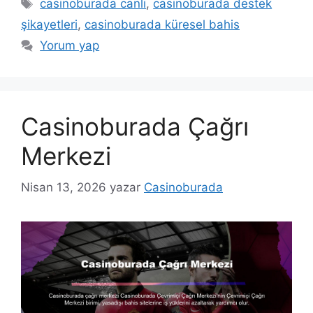
Etiketler
casinoburada canli
,
casinoburada destek
şikayetleri
,
casinoburada küresel bahis
Yorum yap
Casinoburada Çağrı
Merkezi
Nisan 13, 2026
yazar
Casinoburada