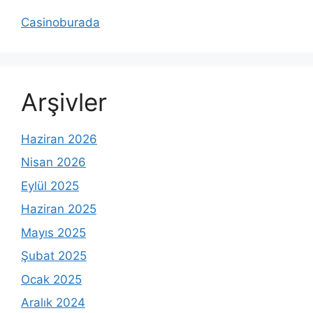
Casinoburada
Arşivler
Haziran 2026
Nisan 2026
Eylül 2025
Haziran 2025
Mayıs 2025
Şubat 2025
Ocak 2025
Aralık 2024