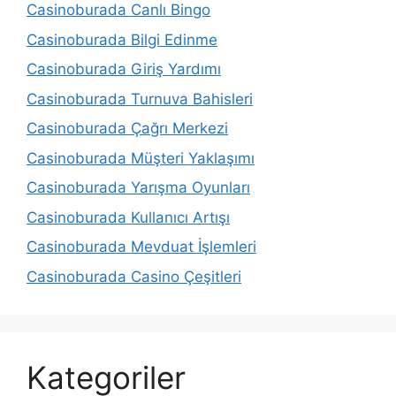
Casinoburada Canlı Bingo
Casinoburada Bilgi Edinme
Casinoburada Giriş Yardımı
Casinoburada Turnuva Bahisleri
Casinoburada Çağrı Merkezi
Casinoburada Müşteri Yaklaşımı
Casinoburada Yarışma Oyunları
Casinoburada Kullanıcı Artışı
Casinoburada Mevduat İşlemleri
Casinoburada Casino Çeşitleri
Kategoriler