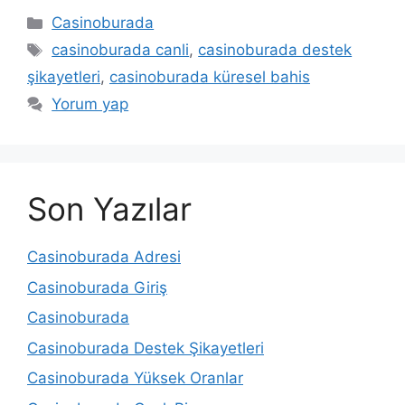
Kategoriler
Casinoburada
Etiketler
casinoburada canli
,
casinoburada destek
şikayetleri
,
casinoburada küresel bahis
Yorum yap
Son Yazılar
Casinoburada Adresi
Casinoburada Giriş
Casinoburada
Casinoburada Destek Şikayetleri
Casinoburada Yüksek Oranlar