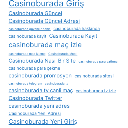
Casinoburada Giriş
Casinoburada Güncel
Casinoburada Güncel Adresi
casinoburada hakkında
casinoburada güvenilir bahis
Casinoburada Kayıt
casinoburada kayit
casinoburada maç izle
casinoburada maç izleme
Casinoburada Mobil
Casinoburada Nasıl Bir Site
casinoburada para yatirma
casinoburada para çekme
casinoburada promosyon
casinoburada sitesi
casinoburada telegram
casinoburada tv
casinoburada tv canli maç
casinoburada tv izle
Casinoburada Twitter
casinoburada yeni adres
Casinoburada Yeni Adresi
Casinoburada Yeni Giriş