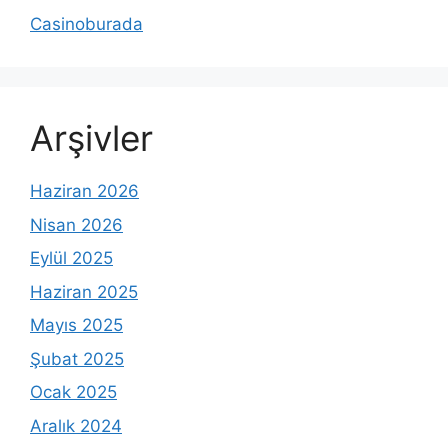
Casinoburada
Arşivler
Haziran 2026
Nisan 2026
Eylül 2025
Haziran 2025
Mayıs 2025
Şubat 2025
Ocak 2025
Aralık 2024