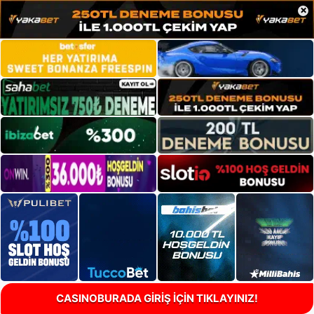
×
CASINOBURADA GİRİŞ İÇİN TIKLAYINIZ!