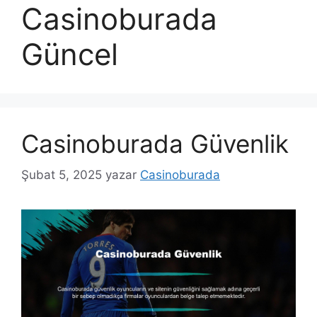
Casinoburada
Güncel
Casinoburada Güvenlik
Şubat 5, 2025
yazar
Casinoburada