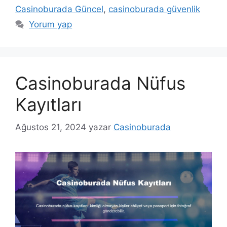
Casinoburada Güncel
,
casinoburada güvenlik
Yorum yap
Casinoburada Nüfus
Kayıtları
Ağustos 21, 2024
yazar
Casinoburada