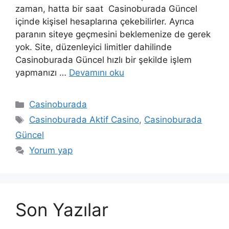
zaman, hatta bir saat Casinoburada Güncel
içinde kişisel hesaplarına çekebilirler. Ayrıca
paranın siteye geçmesini beklemenize de gerek
yok. Site, düzenleyici limitler dahilinde
Casinoburada Güncel hızlı bir şekilde işlem
yapmanızı …
Devamını oku
Kategoriler
Casinoburada
Etiketler
Casinoburada Aktif Casino
,
Casinoburada
Güncel
Yorum yap
Son Yazılar