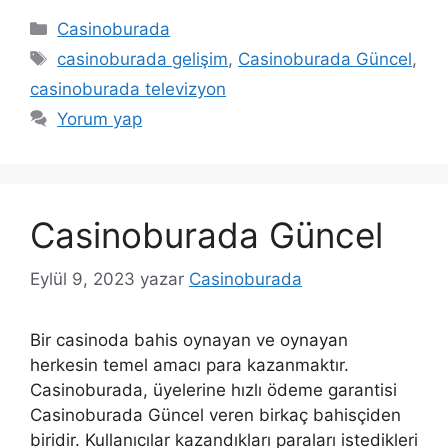
Kategoriler
Casinoburada
Etiketler
casinoburada gelişim
,
Casinoburada Güncel
,
casinoburada televizyon
Yorum yap
Casinoburada Güncel
Eylül 9, 2023
yazar
Casinoburada
Bir casinoda bahis oynayan ve oynayan
herkesin temel amacı para kazanmaktır.
Casinoburada, üyelerine hızlı ödeme garantisi
Casinoburada Güncel veren birkaç bahisçiden
biridir. Kullanıcılar kazandıkları paraları istedikleri