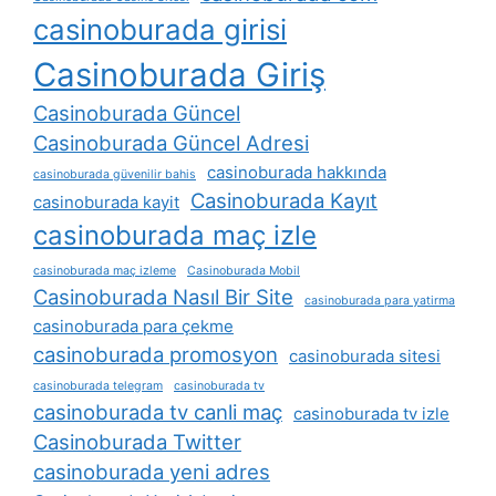
casinoburada girisi
Casinoburada Giriş
Casinoburada Güncel
Casinoburada Güncel Adresi
casinoburada hakkında
casinoburada güvenilir bahis
Casinoburada Kayıt
casinoburada kayit
casinoburada maç izle
casinoburada maç izleme
Casinoburada Mobil
Casinoburada Nasıl Bir Site
casinoburada para yatirma
casinoburada para çekme
casinoburada promosyon
casinoburada sitesi
casinoburada telegram
casinoburada tv
casinoburada tv canli maç
casinoburada tv izle
Casinoburada Twitter
casinoburada yeni adres