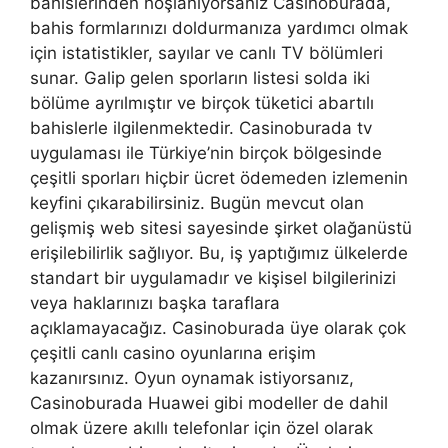
bahislerinden hoşlanıyorsanız Casinoburada,
bahis formlarınızı doldurmanıza yardımcı olmak
için istatistikler, sayılar ve canlı TV bölümleri
sunar. Galip gelen sporların listesi solda iki
bölüme ayrılmıştır ve birçok tüketici abartılı
bahislerle ilgilenmektedir. Casinoburada tv
uygulaması ile Türkiye’nin birçok bölgesinde
çeşitli sporları hiçbir ücret ödemeden izlemenin
keyfini çıkarabilirsiniz. Bugün mevcut olan
gelişmiş web sitesi sayesinde şirket olağanüstü
erişilebilirlik sağlıyor. Bu, iş yaptığımız ülkelerde
standart bir uygulamadır ve kişisel bilgilerinizi
veya haklarınızı başka taraflara
açıklamayacağız. Casinoburada üye olarak çok
çeşitli canlı casino oyunlarına erişim
kazanırsınız. Oyun oynamak istiyorsanız,
Casinoburada Huawei gibi modeller de dahil
olmak üzere akıllı telefonlar için özel olarak