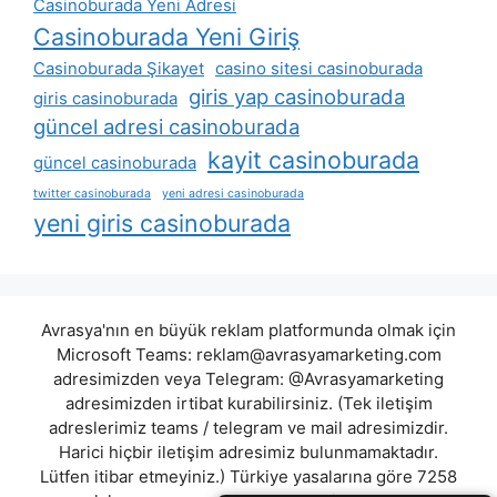
Casinoburada Yeni Adresi
Casinoburada Yeni Giriş
Casinoburada Şikayet
casino sitesi casinoburada
giris yap casinoburada
giris casinoburada
güncel adresi casinoburada
kayit casinoburada
güncel casinoburada
twitter casinoburada
yeni adresi casinoburada
yeni giris casinoburada
Avrasya'nın en büyük reklam platformunda olmak için
Microsoft Teams:
reklam@avrasyamarketing.com
adresimizden veya Telegram: @Avrasyamarketing
adresimizden irtibat kurabilirsiniz. (Tek iletişim
adreslerimiz teams / telegram ve mail adresimizdir.
Harici hiçbir iletişim adresimiz bulunmamaktadır.
Lütfen itibar etmeyiniz.) Türkiye yasalarına göre 7258