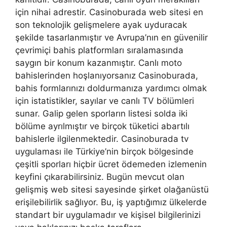
için nihai adrestir. Casinoburada web sitesi en
son teknolojik gelişmelere ayak uyduracak
şekilde tasarlanmıştır ve Avrupa’nın en güvenilir
çevrimiçi bahis platformları sıralamasında
saygın bir konum kazanmıştır. Canlı moto
bahislerinden hoşlanıyorsanız Casinoburada,
bahis formlarınızı doldurmanıza yardımcı olmak
için istatistikler, sayılar ve canlı TV bölümleri
sunar. Galip gelen sporların listesi solda iki
bölüme ayrılmıştır ve birçok tüketici abartılı
bahislerle ilgilenmektedir. Casinoburada tv
uygulaması ile Türkiye’nin birçok bölgesinde
çeşitli sporları hiçbir ücret ödemeden izlemenin
keyfini çıkarabilirsiniz. Bugün mevcut olan
gelişmiş web sitesi sayesinde şirket olağanüstü
erişilebilirlik sağlıyor. Bu, iş yaptığımız ülkelerde
standart bir uygulamadır ve kişisel bilgilerinizi