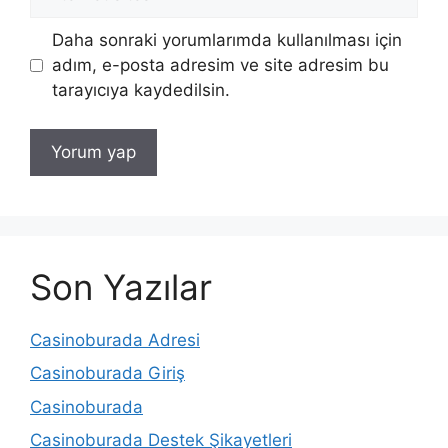
sitesi
Daha sonraki yorumlarımda kullanılması için
adım, e-posta adresim ve site adresim bu
tarayıcıya kaydedilsin.
Son Yazılar
Casinoburada Adresi
Casinoburada Giriş
Casinoburada
Casinoburada Destek Şikayetleri