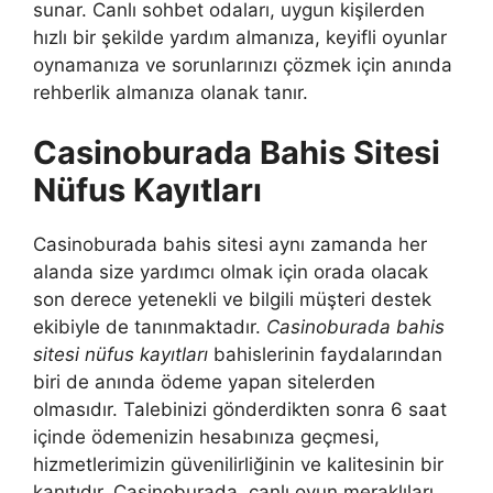
sunar. Canlı sohbet odaları, uygun kişilerden
hızlı bir şekilde yardım almanıza, keyifli oyunlar
oynamanıza ve sorunlarınızı çözmek için anında
rehberlik almanıza olanak tanır.
Casinoburada Bahis Sitesi
Nüfus Kayıtları
Casinoburada bahis sitesi aynı zamanda her
alanda size yardımcı olmak için orada olacak
son derece yetenekli ve bilgili müşteri destek
ekibiyle de tanınmaktadır.
Casinoburada bahis
sitesi nüfus kayıtları
bahislerinin faydalarından
biri de anında ödeme yapan sitelerden
olmasıdır. Talebinizi gönderdikten sonra 6 saat
içinde ödemenizin hesabınıza geçmesi,
hizmetlerimizin güvenilirliğinin ve kalitesinin bir
kanıtıdır. Casinoburada, canlı oyun meraklıları