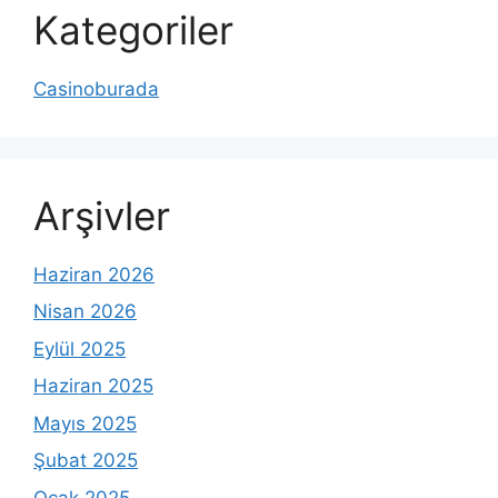
Kategoriler
Casinoburada
Arşivler
Haziran 2026
Nisan 2026
Eylül 2025
Haziran 2025
Mayıs 2025
Şubat 2025
Ocak 2025