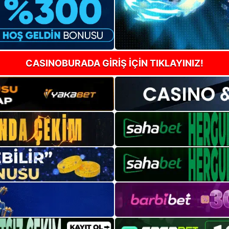
CASINOBURADA GİRİŞ İÇİN TIKLAYINIZ!