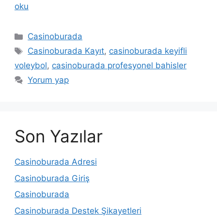
oku
Kategoriler
Casinoburada
Etiketler
Casinoburada Kayıt
,
casinoburada keyifli
voleybol
,
casinoburada profesyonel bahisler
Yorum yap
Son Yazılar
Casinoburada Adresi
Casinoburada Giriş
Casinoburada
Casinoburada Destek Şikayetleri