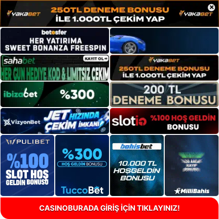
×
CASINOBURADA GİRİŞ İÇİN TIKLAYINIZ!