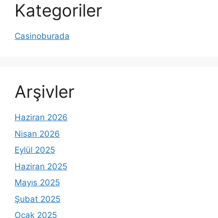
Kategoriler
Casinoburada
Arşivler
Haziran 2026
Nisan 2026
Eylül 2025
Haziran 2025
Mayıs 2025
Şubat 2025
Ocak 2025