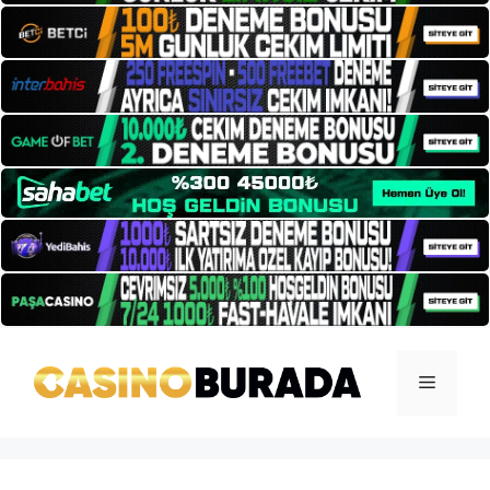
İçeriğe
atla
Menü