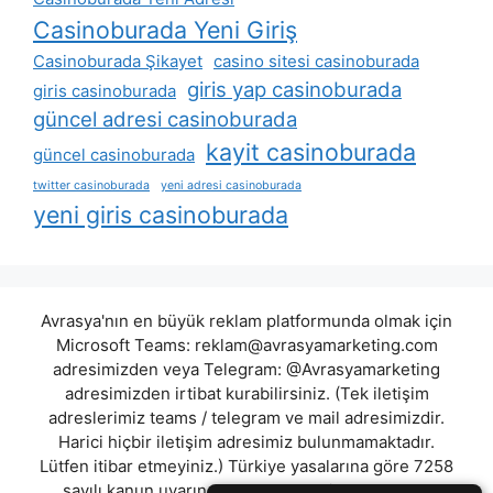
Casinoburada Yeni Giriş
Casinoburada Şikayet
casino sitesi casinoburada
giris yap casinoburada
giris casinoburada
güncel adresi casinoburada
kayit casinoburada
güncel casinoburada
twitter casinoburada
yeni adresi casinoburada
yeni giris casinoburada
Avrasya'nın en büyük reklam platformunda olmak için
Microsoft Teams:
reklam@avrasyamarketing.com
adresimizden veya Telegram: @Avrasyamarketing
adresimizden irtibat kurabilirsiniz. (Tek iletişim
adreslerimiz teams / telegram ve mail adresimizdir.
Harici hiçbir iletişim adresimiz bulunmamaktadır.
Lütfen itibar etmeyiniz.) Türkiye yasalarına göre 7258
sayılı kanun uyarınca yasa dışı bahis oynamanın