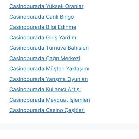
Casinoburada Yüksek Oranlar
Casinoburada Canlı Bingo
Casinoburada Bilgi Edinme
Casinoburada Giriş Yardımı
Casinoburada Turnuva Bahisleri
Casinoburada Çağrı Merkezi
Casinoburada Müşteri Yaklaşımı
Casinoburada Yarışma Oyunları
Casinoburada Kullanıcı Artışı
Casinoburada Mevduat İşlemleri
Casinoburada Casino Çeşitleri