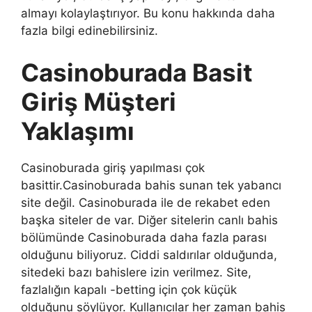
almayı kolaylaştırıyor. Bu konu hakkında daha
fazla bilgi edinebilirsiniz.
Casinoburada Basit
Giriş Müşteri
Yaklaşımı
Casinoburada giriş yapılması çok
basittir.Casinoburada bahis sunan tek yabancı
site değil. Casinoburada ile de rekabet eden
başka siteler de var. Diğer sitelerin canlı bahis
bölümünde Casinoburada daha fazla parası
olduğunu biliyoruz. Ciddi saldırılar olduğunda,
sitedeki bazı bahislere izin verilmez. Site,
fazlalığın kapalı -betting için çok küçük
olduğunu söylüyor. Kullanıcılar her zaman bahis