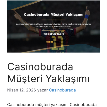
Casinoburada
Müşteri Yaklaşımı
Nisan 12, 2026
yazar
Casinoburada
Casinoburada müşteri yaklaşımı Casinoburada