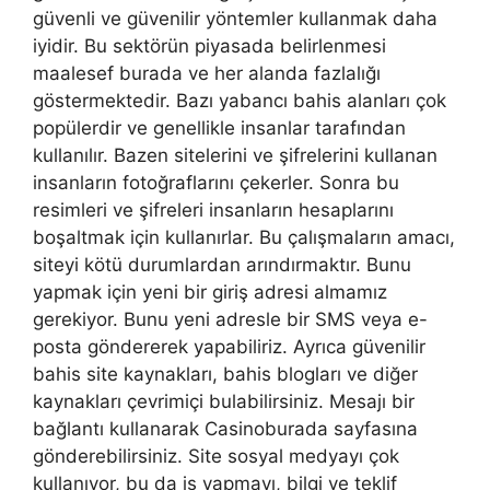
güvenli ve güvenilir yöntemler kullanmak daha
iyidir. Bu sektörün piyasada belirlenmesi
maalesef burada ve her alanda fazlalığı
göstermektedir. Bazı yabancı bahis alanları çok
popülerdir ve genellikle insanlar tarafından
kullanılır. Bazen sitelerini ve şifrelerini kullanan
insanların fotoğraflarını çekerler. Sonra bu
resimleri ve şifreleri insanların hesaplarını
boşaltmak için kullanırlar. Bu çalışmaların amacı,
siteyi kötü durumlardan arındırmaktır. Bunu
yapmak için yeni bir giriş adresi almamız
gerekiyor. Bunu yeni adresle bir SMS veya e-
posta göndererek yapabiliriz. Ayrıca güvenilir
bahis site kaynakları, bahis blogları ve diğer
kaynakları çevrimiçi bulabilirsiniz. Mesajı bir
bağlantı kullanarak Casinoburada sayfasına
gönderebilirsiniz. Site sosyal medyayı çok
kullanıyor, bu da iş yapmayı, bilgi ve teklif