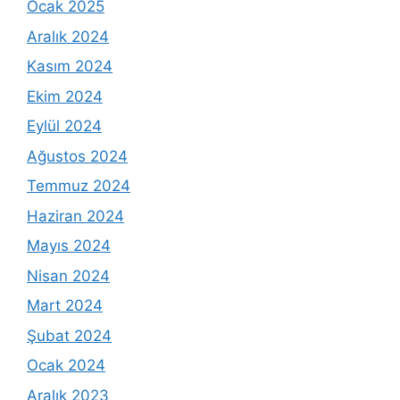
Ocak 2025
Aralık 2024
Kasım 2024
Ekim 2024
Eylül 2024
Ağustos 2024
Temmuz 2024
Haziran 2024
Mayıs 2024
Nisan 2024
Mart 2024
Şubat 2024
Ocak 2024
Aralık 2023