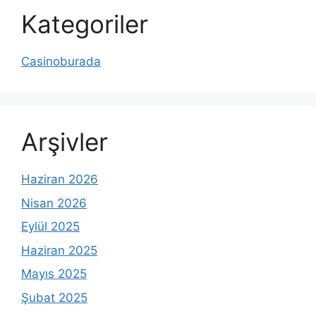
Kategoriler
Casinoburada
Arşivler
Haziran 2026
Nisan 2026
Eylül 2025
Haziran 2025
Mayıs 2025
Şubat 2025