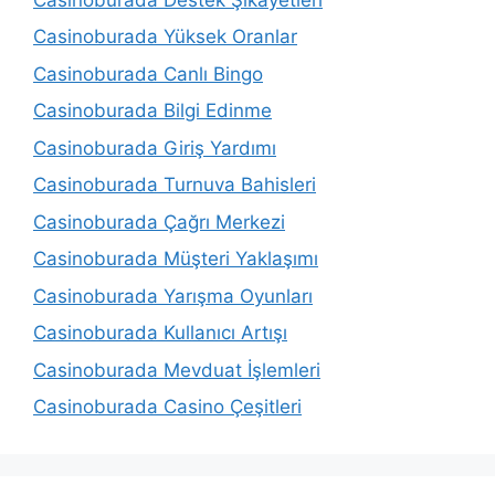
Casinoburada Yüksek Oranlar
Casinoburada Canlı Bingo
Casinoburada Bilgi Edinme
Casinoburada Giriş Yardımı
Casinoburada Turnuva Bahisleri
Casinoburada Çağrı Merkezi
Casinoburada Müşteri Yaklaşımı
Casinoburada Yarışma Oyunları
Casinoburada Kullanıcı Artışı
Casinoburada Mevduat İşlemleri
Casinoburada Casino Çeşitleri