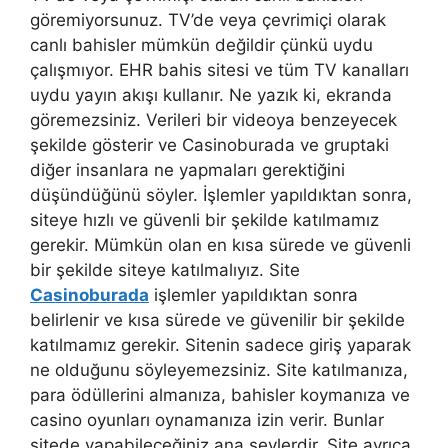
göremiyorsunuz. TV’de veya çevrimiçi olarak
canlı bahisler mümkün değildir çünkü uydu
çalışmıyor. EHR bahis sitesi ve tüm TV kanalları
uydu yayın akışı kullanır. Ne yazık ki, ekranda
göremezsiniz. Verileri bir videoya benzeyecek
şekilde gösterir ve Casinoburada ve gruptaki
diğer insanlara ne yapmaları gerektiğini
düşündüğünü söyler. İşlemler yapıldıktan sonra,
siteye hızlı ve güvenli bir şekilde katılmamız
gerekir. Mümkün olan en kısa sürede ve güvenli
bir şekilde siteye katılmalıyız. Site
Casinoburada
işlemler yapıldıktan sonra
belirlenir ve kısa sürede ve güvenilir bir şekilde
katılmamız gerekir. Sitenin sadece giriş yaparak
ne olduğunu söyleyemezsiniz. Site katılmanıza,
para ödüllerini almanıza, bahisler koymanıza ve
casino oyunları oynamanıza izin verir. Bunlar
sitede yapabileceğiniz ana şeylerdir. Site ayrıca