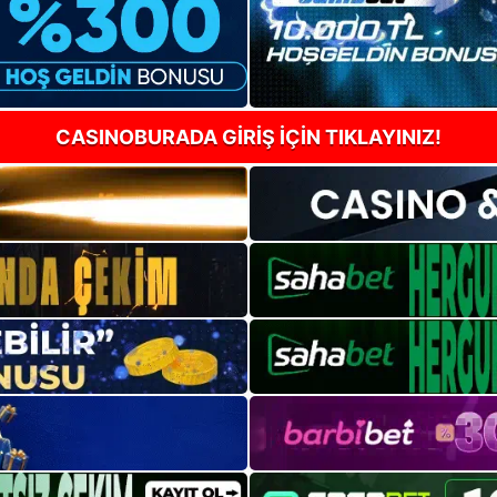
CASINOBURADA GİRİŞ İÇİN TIKLAYINIZ!