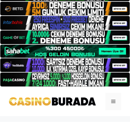
İçeriğe
atla
Menü