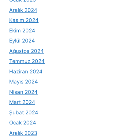
Aralık 2024
Kasım 2024
Ekim 2024
Eylül 2024
Ağustos 2024
Temmuz 2024
Haziran 2024
Mayıs 2024
Nisan 2024
Mart 2024
Şubat 2024
Ocak 2024
Aralık 2023