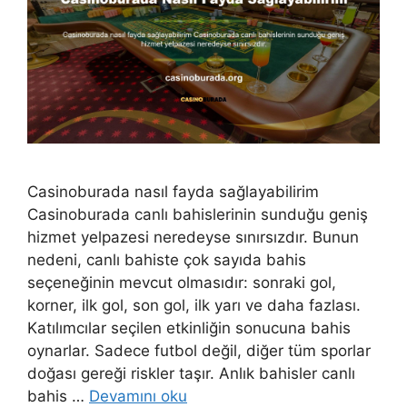
Casinoburada nasıl fayda sağlayabilirim
Casinoburada canlı bahislerinin sunduğu geniş
hizmet yelpazesi neredeyse sınırsızdır. Bunun
nedeni, canlı bahiste çok sayıda bahis
seçeneğinin mevcut olmasıdır: sonraki gol,
korner, ilk gol, son gol, ilk yarı ve daha fazlası.
Katılımcılar seçilen etkinliğin sonucuna bahis
oynarlar. Sadece futbol değil, diğer tüm sporlar
doğası gereği riskler taşır. Anlık bahisler canlı
bahis …
Devamını oku