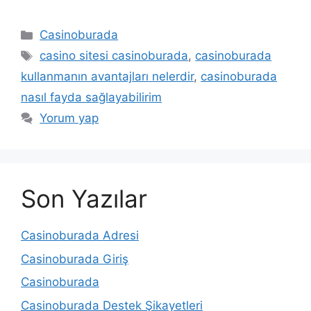
Kategoriler
Casinoburada
Etiketler
casino sitesi casinoburada
,
casinoburada
kullanmanın avantajları nelerdir
,
casinoburada
nasıl fayda sağlayabilirim
Yorum yap
Son Yazılar
Casinoburada Adresi
Casinoburada Giriş
Casinoburada
Casinoburada Destek Şikayetleri