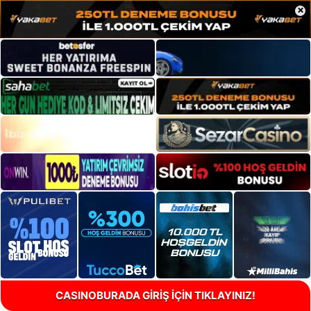
×
CASINOBURADA GİRİŞ İÇİN TIKLAYINIZ!