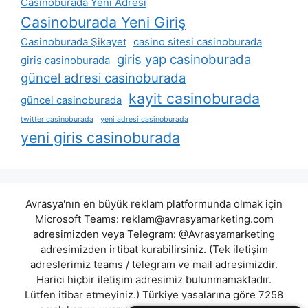
Casinoburada Yeni Adresi
Casinoburada Yeni Giriş
Casinoburada Şikayet
casino sitesi casinoburada
giris yap casinoburada
giris casinoburada
güncel adresi casinoburada
kayit casinoburada
güncel casinoburada
twitter casinoburada
yeni adresi casinoburada
yeni giris casinoburada
Avrasya'nın en büyük reklam platformunda olmak için
Microsoft Teams:
reklam@avrasyamarketing.com
adresimizden veya Telegram: @Avrasyamarketing
adresimizden irtibat kurabilirsiniz. (Tek iletişim
adreslerimiz teams / telegram ve mail adresimizdir.
Harici hiçbir iletişim adresimiz bulunmamaktadır.
Lütfen itibar etmeyiniz.) Türkiye yasalarına göre 7258