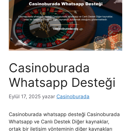
Casinoburada
Whatsapp Desteği
Eylül 17, 2025
yazar
Casinoburada
Casinoburada whatsapp desteği Casinoburada
Whatsapp ve Canlı Destek Diğer kaynaklar,
ortak bir iletişim yönteminin diğer kaynakları