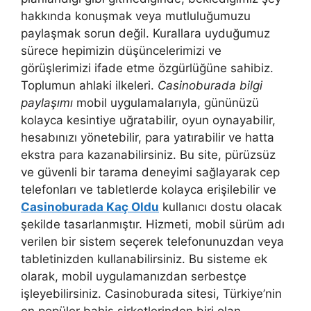
hakkında konuşmak veya mutluluğumuzu
paylaşmak sorun değil. Kurallara uyduğumuz
sürece hepimizin düşüncelerimizi ve
görüşlerimizi ifade etme özgürlüğüne sahibiz.
Toplumun ahlaki ilkeleri.
Casinoburada bilgi
paylaşımı
mobil uygulamalarıyla, gününüzü
kolayca kesintiye uğratabilir, oyun oynayabilir,
hesabınızı yönetebilir, para yatırabilir ve hatta
ekstra para kazanabilirsiniz. Bu site, pürüzsüz
ve güvenli bir tarama deneyimi sağlayarak cep
telefonları ve tabletlerde kolayca erişilebilir ve
Casinoburada Kaç Oldu
kullanıcı dostu olacak
şekilde tasarlanmıştır. Hizmeti, mobil sürüm adı
verilen bir sistem seçerek telefonunuzdan veya
tabletinizden kullanabilirsiniz. Bu sisteme ek
olarak, mobil uygulamanızdan serbestçe
işleyebilirsiniz. Casinoburada sitesi, Türkiye’nin