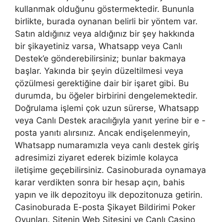
kullanmak olduğunu göstermektedir. Bununla
birlikte, burada oynanan belirli bir yöntem var.
Satın aldığınız veya aldığınız bir şey hakkında
bir şikayetiniz varsa, Whatsapp veya Canlı
Destek’e gönderebilirsiniz; bunlar bakmaya
başlar. Yakında bir şeyin düzeltilmesi veya
çözülmesi gerektiğine dair bir işaret gibi. Bu
durumda, bu öğeler birbirini dengelemektedir.
Doğrulama işlemi çok uzun sürerse, Whatsapp
veya Canlı Destek aracılığıyla yanıt yerine bir e -
posta yanıtı alırsınız. Ancak endişelenmeyin,
Whatsapp numaramızla veya canlı destek giriş
adresimizi ziyaret ederek bizimle kolayca
iletişime geçebilirsiniz. Casinoburada oynamaya
karar verdikten sonra bir hesap açın, bahis
yapın ve ilk depozitoyu ilk depozitonuza getirin.
Casinoburada E-posta Şikayet Bildirimi Poker
Oyunları. Sitenin Web Sitesini ve Canlı Casino