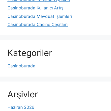
Casinoburada Kullanıcı Artışı
Casinoburada Mevduat İşlemleri
Casinoburada Casino Çeşitleri
Kategoriler
Casinoburada
Arşivler
Haziran 2026