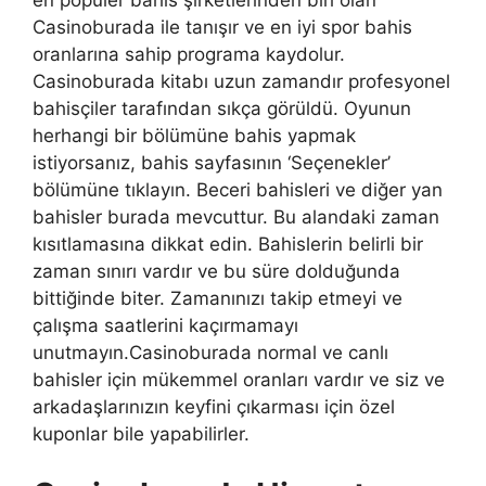
en popüler bahis şirketlerinden biri olan
Casinoburada ile tanışır ve en iyi spor bahis
oranlarına sahip programa kaydolur.
Casinoburada kitabı uzun zamandır profesyonel
bahisçiler tarafından sıkça görüldü. Oyunun
herhangi bir bölümüne bahis yapmak
istiyorsanız, bahis sayfasının ‘Seçenekler’
bölümüne tıklayın. Beceri bahisleri ve diğer yan
bahisler burada mevcuttur. Bu alandaki zaman
kısıtlamasına dikkat edin. Bahislerin belirli bir
zaman sınırı vardır ve bu süre dolduğunda
bittiğinde biter. Zamanınızı takip etmeyi ve
çalışma saatlerini kaçırmamayı
unutmayın.Casinoburada normal ve canlı
bahisler için mükemmel oranları vardır ve siz ve
arkadaşlarınızın keyfini çıkarması için özel
kuponlar bile yapabilirler.