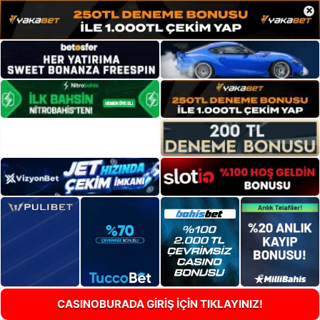
×
CASINOBURADA GİRİŞ İÇİN TIKLAYINIZ!