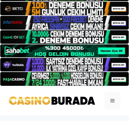
İçeriğe
atla
Menü