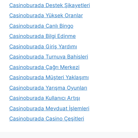
Casinoburada Destek Şikayetleri
Casinoburada Yüksek Oranlar
Casinoburada Canlı Bingo
Casinoburada Bilgi Edinme
Casinoburada Giriş Yardımı
Casinoburada Turnuva Bahisleri
Casinoburada Çağrı Merkezi
Casinoburada Müşteri Yaklaşımı
Casinoburada Yarışma Oyunları
Casinoburada Kullanıcı Artışı
Casinoburada Mevduat İşlemleri
Casinoburada Casino Çeşitleri