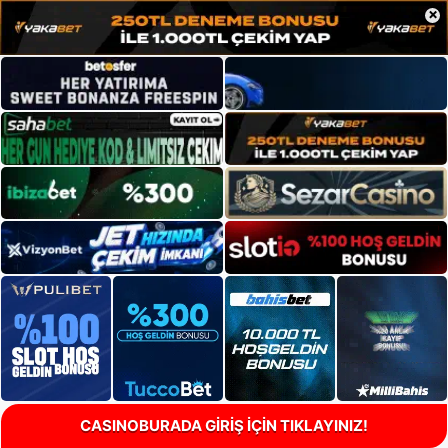
×
CASINOBURADA GİRİŞ İÇİN TIKLAYINIZ!