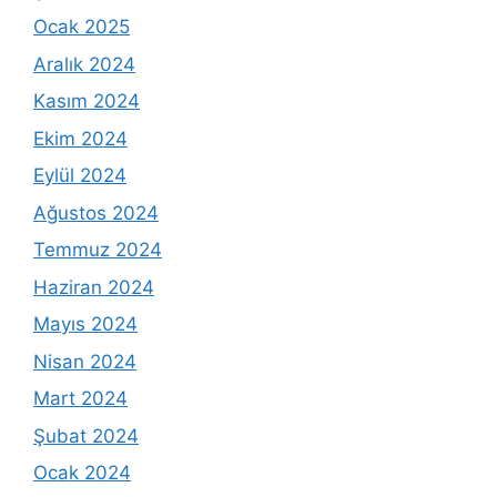
Ocak 2025
Aralık 2024
Kasım 2024
Ekim 2024
Eylül 2024
Ağustos 2024
Temmuz 2024
Haziran 2024
Mayıs 2024
Nisan 2024
Mart 2024
Şubat 2024
Ocak 2024