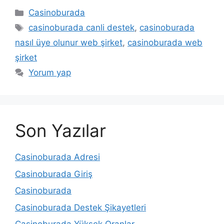
Kategoriler
Casinoburada
Etiketler
casinoburada canli destek
,
casinoburada
nasıl üye olunur web şirket
,
casinoburada web
şirket
Yorum yap
Son Yazılar
Casinoburada Adresi
Casinoburada Giriş
Casinoburada
Casinoburada Destek Şikayetleri