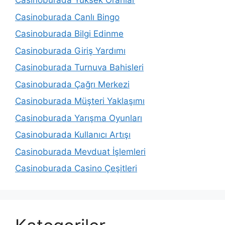
Casinoburada Yüksek Oranlar
Casinoburada Canlı Bingo
Casinoburada Bilgi Edinme
Casinoburada Giriş Yardımı
Casinoburada Turnuva Bahisleri
Casinoburada Çağrı Merkezi
Casinoburada Müşteri Yaklaşımı
Casinoburada Yarışma Oyunları
Casinoburada Kullanıcı Artışı
Casinoburada Mevduat İşlemleri
Casinoburada Casino Çeşitleri