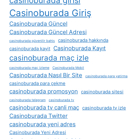
casinoburada girisi
Casinoburada Giriş
Casinoburada Güncel
Casinoburada Güncel Adresi
casinoburada hakkında
casinoburada güvenilir bahis
Casinoburada Kayıt
casinoburada kayit
casinoburada maç izle
casinoburada maç izleme
Casinoburada Mobil
Casinoburada Nasıl Bir Site
casinoburada para yatirma
casinoburada para çekme
casinoburada promosyon
casinoburada sitesi
casinoburada telegram
casinoburada tv
casinoburada tv canli maç
casinoburada tv izle
Casinoburada Twitter
casinoburada yeni adres
Casinoburada Yeni Adresi