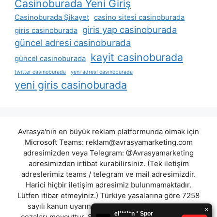
Casinoburada Yeni Giriş
Casinoburada Şikayet
casino sitesi casinoburada
giris yap casinoburada
giris casinoburada
güncel adresi casinoburada
kayit casinoburada
güncel casinoburada
twitter casinoburada
yeni adresi casinoburada
yeni giris casinoburada
Avrasya'nın en büyük reklam platformunda olmak için
Microsoft Teams:
reklam@avrasyamarketing.com
adresimizden veya Telegram: @Avrasyamarketing
adresimizden irtibat kurabilirsiniz. (Tek iletişim
adreslerimiz teams / telegram ve mail adresimizdir.
Harici hiçbir iletişim adresimiz bulunmamaktadır.
Lütfen itibar etmeyiniz.) Türkiye yasalarına göre 7258
sayılı kanun uyarınca yasa dışı bahis oynamanın
cezaları mevcuttur. Şu an bulunduğunuz site hiç bir