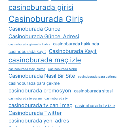
casinoburada girisi
Casinoburada Giriş
Casinoburada Güncel
Casinoburada Güncel Adresi
casinoburada hakkında
casinoburada güvenilir bahis
Casinoburada Kayıt
casinoburada kayit
casinoburada maç izle
casinoburada maç izleme
Casinoburada Mobil
Casinoburada Nasıl Bir Site
casinoburada para yatirma
casinoburada para çekme
casinoburada promosyon
casinoburada sitesi
casinoburada telegram
casinoburada tv
casinoburada tv canli maç
casinoburada tv izle
Casinoburada Twitter
casinoburada yeni adres