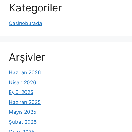
Kategoriler
Casinoburada
Arşivler
Haziran 2026
Nisan 2026
Eylül 2025
Haziran 2025
Mayıs 2025
Şubat 2025
Ocak 2025