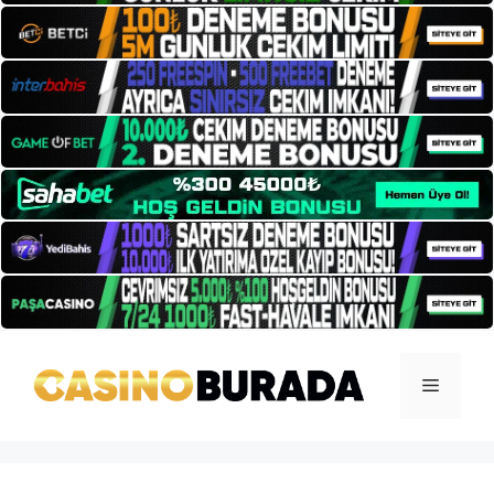
İçeriğe
atla
Menü