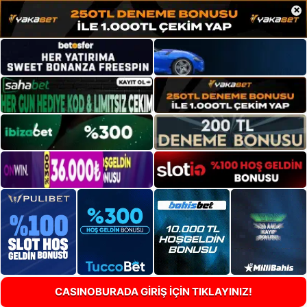
×
CASINOBURADA GİRİŞ İÇİN TIKLAYINIZ!