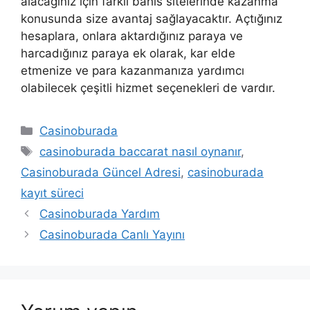
alacağınız için farklı bahis sitelerinde kazanma
konusunda size avantaj sağlayacaktır. Açtığınız
hesaplara, onlara aktardığınız paraya ve
harcadığınız paraya ek olarak, kar elde
etmenize ve para kazanmanıza yardımcı
olabilecek çeşitli hizmet seçenekleri de vardır.
Kategoriler
Casinoburada
Etiketler
casinoburada baccarat nasıl oynanır
,
Casinoburada Güncel Adresi
,
casinoburada
kayıt süreci
Casinoburada Yardım
Casinoburada Canlı Yayını