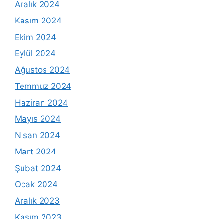
Aralık 2024
Kasım 2024
Ekim 2024
Eylül 2024
Ağustos 2024
Temmuz 2024
Haziran 2024
Mayıs 2024
Nisan 2024
Mart 2024
Şubat 2024
Ocak 2024
Aralık 2023
Kasım 2023