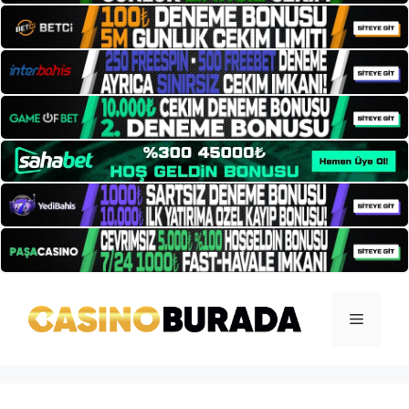
İçeriğe
atla
Menü