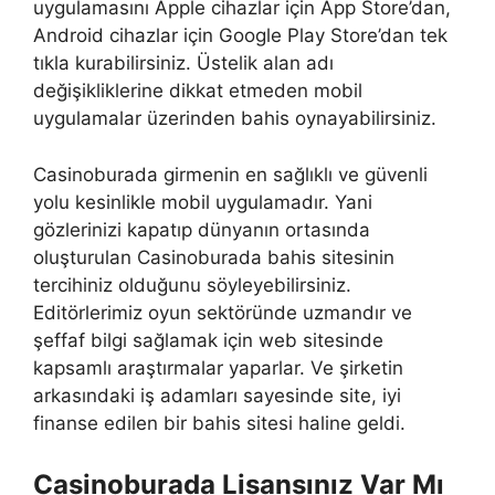
uygulamasını Apple cihazlar için App Store’dan,
Android cihazlar için Google Play Store’dan tek
tıkla kurabilirsiniz. Üstelik alan adı
değişikliklerine dikkat etmeden mobil
uygulamalar üzerinden bahis oynayabilirsiniz.
Casinoburada girmenin en sağlıklı ve güvenli
yolu kesinlikle mobil uygulamadır. Yani
gözlerinizi kapatıp dünyanın ortasında
oluşturulan Casinoburada bahis sitesinin
tercihiniz olduğunu söyleyebilirsiniz.
Editörlerimiz oyun sektöründe uzmandır ve
şeffaf bilgi sağlamak için web sitesinde
kapsamlı araştırmalar yaparlar. Ve şirketin
arkasındaki iş adamları sayesinde site, iyi
finanse edilen bir bahis sitesi haline geldi.
Casinoburada Lisansınız Var Mı