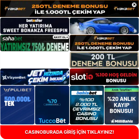
×
CASINOBURADA GİRİŞ İÇİN TIKLAYINIZ!