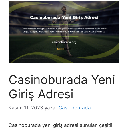
Casinoburada Yeni
Giriş Adresi
Kasım 11, 2023
yazar
Casinoburada
Casinoburada yeni giriş adresi sunulan çeşitli