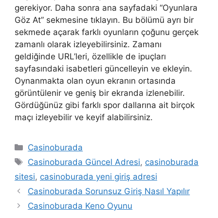
gerekiyor. Daha sonra ana sayfadaki “Oyunlara
Göz At” sekmesine tıklayın. Bu bölümü ayrı bir
sekmede açarak farklı oyunların çoğunu gerçek
zamanlı olarak izleyebilirsiniz. Zamanı
geldiğinde URL’leri, özellikle de ipuçları
sayfasındaki isabetleri güncelleyin ve ekleyin.
Oynanmakta olan oyun ekranın ortasında
görüntülenir ve geniş bir ekranda izlenebilir.
Gördüğünüz gibi farklı spor dallarına ait birçok
maçı izleyebilir ve keyif alabilirsiniz.
Kategoriler
Casinoburada
Etiketler
Casinoburada Güncel Adresi
,
casinoburada
sitesi
,
casinoburada yeni giriş adresi
Casinoburada Sorunsuz Giriş Nasıl Yapılır
Casinoburada Keno Oyunu