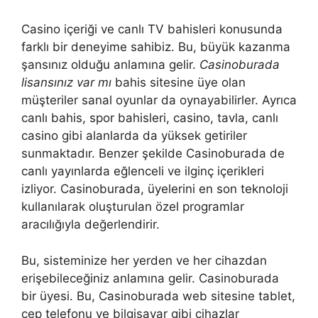
Casino içeriği ve canlı TV bahisleri konusunda
farklı bir deneyime sahibiz. Bu, büyük kazanma
şansınız olduğu anlamına gelir.
Casinoburada
lisansınız var mı
bahis sitesine üye olan
müşteriler sanal oyunlar da oynayabilirler. Ayrıca
canlı bahis, spor bahisleri, casino, tavla, canlı
casino gibi alanlarda da yüksek getiriler
sunmaktadır. Benzer şekilde Casinoburada de
canlı yayınlarda eğlenceli ve ilginç içerikleri
izliyor. Casinoburada, üyelerini en son teknoloji
kullanılarak oluşturulan özel programlar
aracılığıyla değerlendirir.
Bu, sisteminize her yerden ve her cihazdan
erişebileceğiniz anlamına gelir. Casinoburada
bir üyesi. Bu, Casinoburada web sitesine tablet,
cep telefonu ve bilgisayar gibi cihazlar