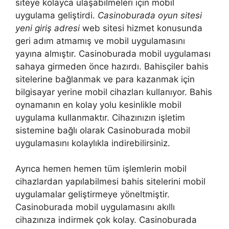
siteye kolayca ulaşabilmeleri için mobil
uygulama geliştirdi.
Casinoburada oyun sitesi
yeni giriş adresi
web sitesi hizmet konusunda
geri adım atmamış ve mobil uygulamasını
yayına almıştır. Casinoburada mobil uygulaması
sahaya girmeden önce hazırdı. Bahisçiler bahis
sitelerine bağlanmak ve para kazanmak için
bilgisayar yerine mobil cihazları kullanıyor. Bahis
oynamanın en kolay yolu kesinlikle mobil
uygulama kullanmaktır. Cihazınızın işletim
sistemine bağlı olarak Casinoburada mobil
uygulamasını kolaylıkla indirebilirsiniz.
Ayrıca hemen hemen tüm işlemlerin mobil
cihazlardan yapılabilmesi bahis sitelerini mobil
uygulamalar geliştirmeye yöneltmiştir.
Casinoburada mobil uygulamasını akıllı
cihazınıza indirmek çok kolay. Casinoburada