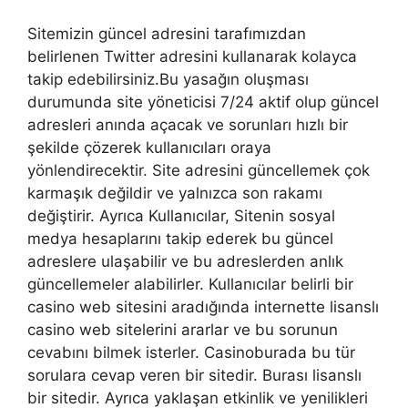
Sitemizin güncel adresini tarafımızdan
belirlenen Twitter adresini kullanarak kolayca
takip edebilirsiniz.Bu yasağın oluşması
durumunda site yöneticisi 7/24 aktif olup güncel
adresleri anında açacak ve sorunları hızlı bir
şekilde çözerek kullanıcıları oraya
yönlendirecektir. Site adresini güncellemek çok
karmaşık değildir ve yalnızca son rakamı
değiştirir. Ayrıca Kullanıcılar, Sitenin sosyal
medya hesaplarını takip ederek bu güncel
adreslere ulaşabilir ve bu adreslerden anlık
güncellemeler alabilirler. Kullanıcılar belirli bir
casino web sitesini aradığında internette lisanslı
casino web sitelerini ararlar ve bu sorunun
cevabını bilmek isterler. Casinoburada bu tür
sorulara cevap veren bir sitedir. Burası lisanslı
bir sitedir. Ayrıca yaklaşan etkinlik ve yenilikleri