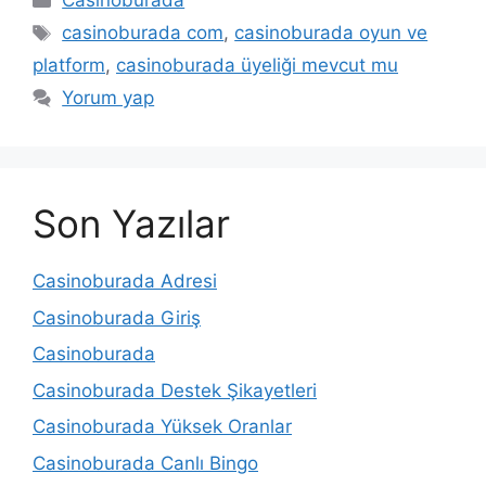
Casinoburada
Etiketler
casinoburada com
,
casinoburada oyun ve
platform
,
casinoburada üyeliği mevcut mu
Yorum yap
Son Yazılar
Casinoburada Adresi
Casinoburada Giriş
Casinoburada
Casinoburada Destek Şikayetleri
Casinoburada Yüksek Oranlar
Casinoburada Canlı Bingo