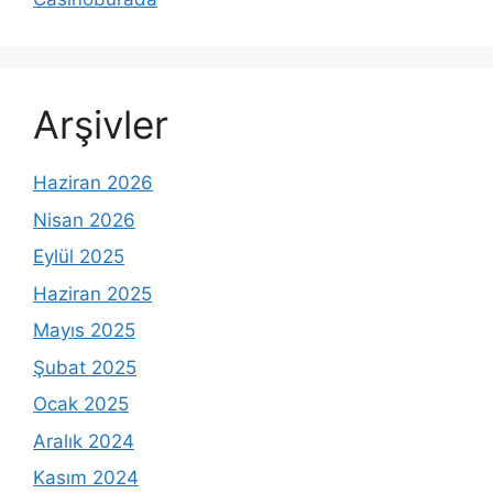
Arşivler
Haziran 2026
Nisan 2026
Eylül 2025
Haziran 2025
Mayıs 2025
Şubat 2025
Ocak 2025
Aralık 2024
Kasım 2024