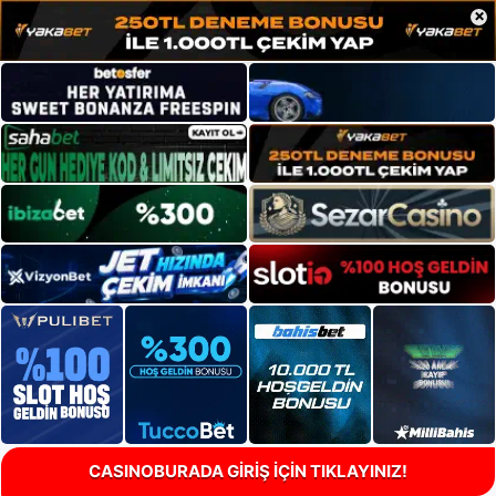
×
CASINOBURADA GİRİŞ İÇİN TIKLAYINIZ!