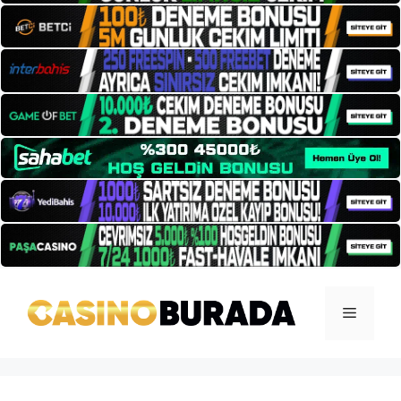
İçeriğe
atla
Menü