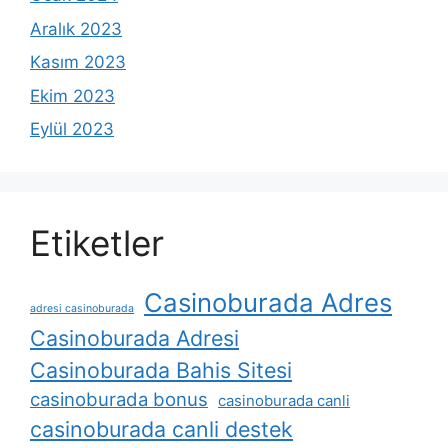
Aralık 2023
Kasım 2023
Ekim 2023
Eylül 2023
Etiketler
Casinoburada Adres
adresi casinoburada
Casinoburada Adresi
Casinoburada Bahis Sitesi
casinoburada bonus
casinoburada canli
casinoburada canli destek