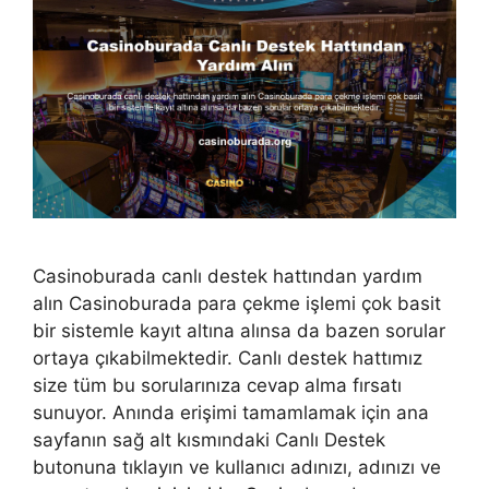
Casinoburada canlı destek hattından yardım
alın Casinoburada para çekme işlemi çok basit
bir sistemle kayıt altına alınsa da bazen sorular
ortaya çıkabilmektedir. Canlı destek hattımız
size tüm bu sorularınıza cevap alma fırsatı
sunuyor. Anında erişimi tamamlamak için ana
sayfanın sağ alt kısmındaki Canlı Destek
butonuna tıklayın ve kullanıcı adınızı, adınızı ve