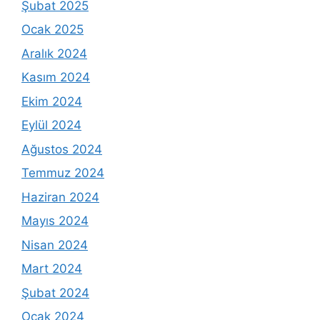
Şubat 2025
Ocak 2025
Aralık 2024
Kasım 2024
Ekim 2024
Eylül 2024
Ağustos 2024
Temmuz 2024
Haziran 2024
Mayıs 2024
Nisan 2024
Mart 2024
Şubat 2024
Ocak 2024