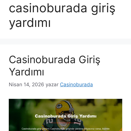
casinoburada giriş
yardımı
Casinoburada Giriş
Yardımı
Nisan 14, 2026
yazar
Casinoburada