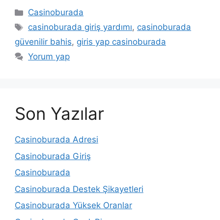
Kategoriler
Casinoburada
Etiketler
casinoburada giriş yardımı
,
casinoburada
güvenilir bahis
,
giris yap casinoburada
Yorum yap
Son Yazılar
Casinoburada Adresi
Casinoburada Giriş
Casinoburada
Casinoburada Destek Şikayetleri
Casinoburada Yüksek Oranlar