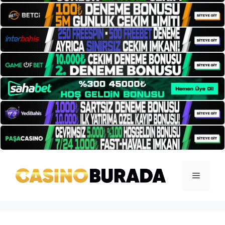
İçeriğe
atla
Menü