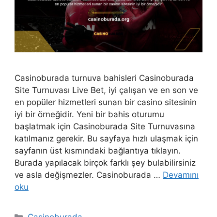
Casinoburada turnuva bahisleri Casinoburada
Site Turnuvası Live Bet, iyi çalışan ve en son ve
en popüler hizmetleri sunan bir casino sitesinin
iyi bir örneğidir. Yeni bir bahis oturumu
başlatmak için Casinoburada Site Turnuvasına
katılmanız gerekir. Bu sayfaya hızlı ulaşmak için
sayfanın üst kısmındaki bağlantıya tıklayın.
Burada yapılacak birçok farklı şey bulabilirsiniz
ve asla değişmezler. Casinoburada …
Devamını
oku
Kategoriler