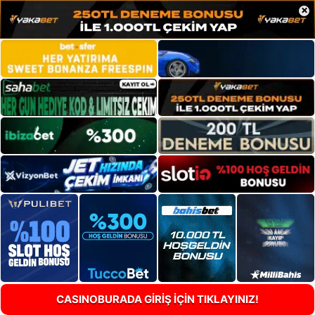
×
CASINOBURADA GİRİŞ İÇİN TIKLAYINIZ!