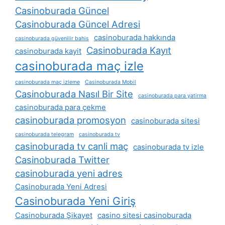
Casinoburada Güncel
Casinoburada Güncel Adresi
casinoburada hakkında
casinoburada güvenilir bahis
Casinoburada Kayıt
casinoburada kayit
casinoburada maç izle
casinoburada maç izleme
Casinoburada Mobil
Casinoburada Nasıl Bir Site
casinoburada para yatirma
casinoburada para çekme
casinoburada promosyon
casinoburada sitesi
casinoburada telegram
casinoburada tv
casinoburada tv canli maç
casinoburada tv izle
Casinoburada Twitter
casinoburada yeni adres
Casinoburada Yeni Adresi
Casinoburada Yeni Giriş
Casinoburada Şikayet
casino sitesi casinoburada