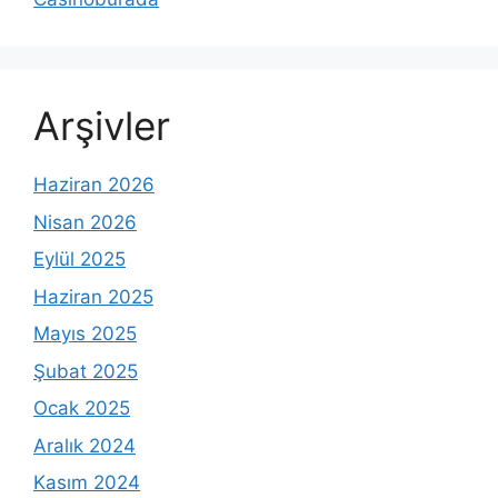
Arşivler
Haziran 2026
Nisan 2026
Eylül 2025
Haziran 2025
Mayıs 2025
Şubat 2025
Ocak 2025
Aralık 2024
Kasım 2024