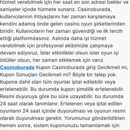
hizmet verebilmek için her saat en son adresi bekler ve
saniyeler içinde hizmete sunarız. Casinoburada,
kullanıcılarının ihtiyaçlarını her zaman karşılamaya
kendini adamış önde gelen casino oyun şirketlerinden
biridir. Kullanıcıların her zaman güvendiği ve ilk tercih
ettiği platformdasınız. Aslında daha iyi hizmet
verebilmek için profesyonel ekibimizle çalışmaya
devam ediyoruz. İster etkinlikler olsun ister oyun içi
ödüller olsun, her zaman etkilemek için varız.
Casinoburada
Kupon
Casinoburada giriş
Gecikmeli mi,
Kupon Sonuçları Gecikmeli mi? Böyle bir talep yok.
Kupona dahil olan tüm oyunlar iptal edilebilir veya
ertelenebilir. Bu durumda kupon şimdilik ertelenebilir.
Resmi duyuruya göre bu süre uzayabilir. bu durumda
24 saat olarak tanımlanır. Ertelenen veya iptal edilen
oyunların 24 saat içinde duyurulması ve oyunun resmi
olarak duyurulması gerekir. Yorumunuz gönderildikten
hemen sonra, sistem kuponunuzu tamamlamak için