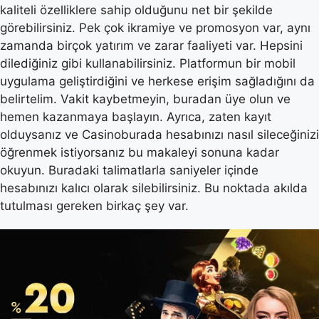
kaliteli özelliklere sahip olduğunu net bir şekilde
görebilirsiniz. Pek çok ikramiye ve promosyon var, aynı
zamanda birçok yatırım ve zarar faaliyeti var. Hepsini
dilediğiniz gibi kullanabilirsiniz. Platformun bir mobil
uygulama geliştirdiğini ve herkese erişim sağladığını da
belirtelim. Vakit kaybetmeyin, buradan üye olun ve
hemen kazanmaya başlayın. Ayrıca, zaten kayıt
olduysanız ve Casinoburada hesabınızı nasıl sileceğinizi
öğrenmek istiyorsanız bu makaleyi sonuna kadar
okuyun. Buradaki talimatlarla saniyeler içinde
hesabınızı kalıcı olarak silebilirsiniz. Bu noktada akılda
tutulması gereken birkaç şey var.