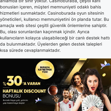
anlamda bir sınır yoktur. Casinoburada, çeşitli karlı
bonusları içeren, müşteri memnuniyeti odaklı bahis
hizmetleri sunmaktadır. Casinoburada oyun sitesinin
yöneticileri, kullanıcı memnuniyetini ön planda tutar. Bu
amaçla web sitesi çeşitli güvenlik önlemlerine sahiptir.
Bu, olası sorunlardan kaçınmak içindir. Ayrıca
kullanıcıların kolayca ulaşabileceği bir canlı destek hattı
da bulunmaktadır. Üyelerden gelen destek talepleri
kısa sürede cevaplanmaktadır.