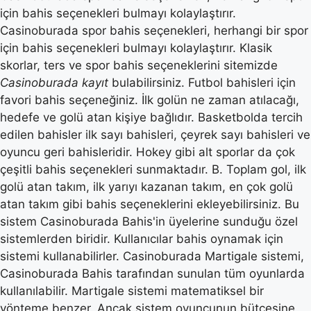
için bahis seçenekleri bulmayı kolaylaştırır.
Casinoburada spor bahis seçenekleri, herhangi bir spor
için bahis seçenekleri bulmayı kolaylaştırır. Klasik
skorlar, ters ve spor bahis seçeneklerini sitemizde
Casinoburada kayıt
bulabilirsiniz. Futbol bahisleri için
favori bahis seçeneğiniz. İlk golün ne zaman atılacağı,
hedefe ve golü atan kişiye bağlıdır. Basketbolda tercih
edilen bahisler ilk sayı bahisleri, çeyrek sayı bahisleri ve
oyuncu geri bahisleridir. Hokey gibi alt sporlar da çok
çeşitli bahis seçenekleri sunmaktadır. B. Toplam gol, ilk
golü atan takım, ilk yarıyı kazanan takım, en çok golü
atan takım gibi bahis seçeneklerini ekleyebilirsiniz. Bu
sistem Casinoburada Bahis'in üyelerine sunduğu özel
sistemlerden biridir. Kullanıcılar bahis oynamak için
sistemi kullanabilirler. Casinoburada Martigale sistemi,
Casinoburada Bahis tarafından sunulan tüm oyunlarda
kullanılabilir. Martigale sistemi matematiksel bir
yönteme benzer. Ancak sistem oyuncunun bütçesine