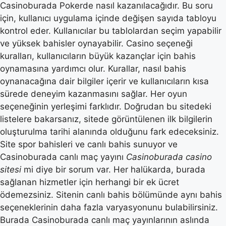
Casinoburada Pokerde nasıl kazanılacağıdır. Bu soru
için, kullanıcı uygulama içinde değişen sayıda tabloyu
kontrol eder. Kullanıcılar bu tablolardan seçim yapabilir
ve yüksek bahisler oynayabilir. Casino seçeneği
kuralları, kullanıcıların büyük kazançlar için bahis
oynamasına yardımcı olur. Kurallar, nasıl bahis
oynanacağına dair bilgiler içerir ve kullanıcıların kısa
sürede deneyim kazanmasını sağlar. Her oyun
seçeneğinin yerleşimi farklıdır. Doğrudan bu sitedeki
listelere bakarsanız, sitede görüntülenen ilk bilgilerin
oluşturulma tarihi alanında olduğunu fark edeceksiniz.
Site spor bahisleri ve canlı bahis sunuyor ve
Casinoburada canlı maç yayını
Casinoburada casino
sitesi
mi diye bir sorum var. Her halükarda, burada
sağlanan hizmetler için herhangi bir ek ücret
ödemezsiniz. Sitenin canlı bahis bölümünde aynı bahis
seçeneklerinin daha fazla varyasyonunu bulabilirsiniz.
Burada Casinoburada canlı maç yayınlarının aslında