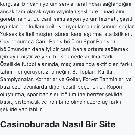
kurgusal bir canlı yorum servisi tarafından sağlandığını
ancak tam olarak oyun yayınları şeklinde olmadığını
görebilirsiniz. Bu canlı simülasyon yorum hizmeti, çeşitli
oyunlar için kullanılabilir ve uygulamalı bir sunum sağlar.
Yüksek kaliteli müşteri süresi karşılaştırma istatistikleri.
Casinoburada Canlı Bahis bölümü Spor Bahisleri
bölümünden daha iyi bir canlı bahis ortamı sağlamak
için ayrılmıştır ve yeni bir sekmede açılmaktadır.
Özellikle futbol alanında, maç sırasında aktif olan farklı
tahminler görüyoruz, örneğin: B. Toplam Kartlar,
Şampiyonalar, Kornerler ve Goller, Forvet Tahminleri ve
bazı özel oyunlarda diğer çeşitli seçenekler. Kupon
oluşturma, spor bahisleri bölümüne benzer şekilde
basit, sistematik ve kombine olmak üzere üç farklı
şekilde yapılabilir.
Casinoburada Nasıl Bir Site