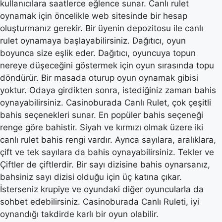
kullanıcılara saatlerce eğlence sunar. Canlı rulet
oynamak için öncelikle web sitesinde bir hesap
oluşturmanız gerekir. Bir üyenin depozitosu ile canlı
rulet oynamaya başlayabilirsiniz. Dağıtıcı, oyun
boyunca size eşlik eder. Dağıtıcı, oyuncuya topun
nereye düşeceğini göstermek için oyun sırasında topu
döndürür. Bir masada oturup oyun oynamak gibisi
yoktur. Odaya girdikten sonra, istediğiniz zaman bahis
oynayabilirsiniz. Casinoburada Canlı Rulet, çok çeşitli
bahis seçenekleri sunar. En popüler bahis seçeneği
renge göre bahistir. Siyah ve kırmızı olmak üzere iki
canlı rulet bahis rengi vardır. Ayrıca sayılara, aralıklara,
çift ve tek sayılara da bahis oynayabilirsiniz. Tekler ve
Çiftler de çiftlerdir. Bir sayı dizisine bahis oynarsanız,
bahsiniz sayı dizisi olduğu için üç katına çıkar.
İsterseniz krupiye ve oyundaki diğer oyuncularla da
sohbet edebilirsiniz. Casinoburada Canlı Ruleti, iyi
oynandığı takdirde karlı bir oyun olabilir.