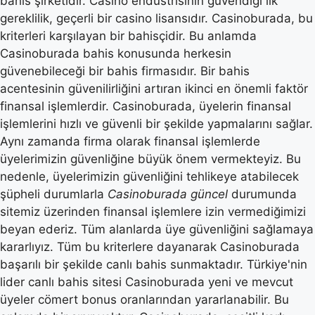
bahis şirketidir. Casino endüstrisinin güvendiği ilk
gereklilik, geçerli bir casino lisansıdır. Casinoburada, bu
kriterleri karşılayan bir bahisçidir. Bu anlamda
Casinoburada bahis konusunda herkesin
güvenebileceği bir bahis firmasıdır. Bir bahis
acentesinin güvenilirliğini artıran ikinci en önemli faktör
finansal işlemlerdir. Casinoburada, üyelerin finansal
işlemlerini hızlı ve güvenli bir şekilde yapmalarını sağlar.
Aynı zamanda firma olarak finansal işlemlerde
üyelerimizin güvenliğine büyük önem vermekteyiz. Bu
nedenle, üyelerimizin güvenliğini tehlikeye atabilecek
şüpheli durumlarla
Casinoburada güncel
durumunda
sitemiz üzerinden finansal işlemlere izin vermediğimizi
beyan ederiz. Tüm alanlarda üye güvenliğini sağlamaya
kararlıyız. Tüm bu kriterlere dayanarak Casinoburada
başarılı bir şekilde canlı bahis sunmaktadır. Türkiye'nin
lider canlı bahis sitesi Casinoburada yeni ve mevcut
üyeler cömert bonus oranlarından yararlanabilir. Bu