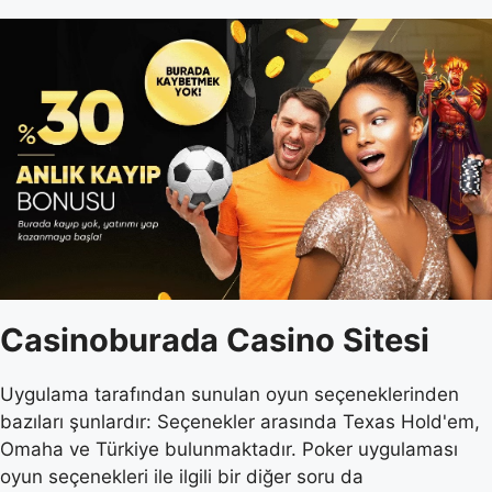
Casinoburada Casino Sitesi
Uygulama tarafından sunulan oyun seçeneklerinden
bazıları şunlardır: Seçenekler arasında Texas Hold'em,
Omaha ve Türkiye bulunmaktadır. Poker uygulaması
oyun seçenekleri ile ilgili bir diğer soru da