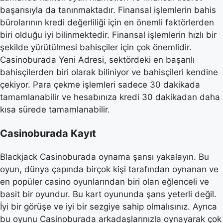
başarısıyla da tanınmaktadır. Finansal işlemlerin bahis
bürolarının kredi değerliliği için en önemli faktörlerden
biri olduğu iyi bilinmektedir. Finansal işlemlerin hızlı bir
şekilde yürütülmesi bahisçiler için çok önemlidir.
Casinoburada Yeni Adresi, sektördeki en başarılı
bahisçilerden biri olarak biliniyor ve bahisçileri kendine
çekiyor. Para çekme işlemleri sadece 30 dakikada
tamamlanabilir ve hesabınıza kredi 30 dakikadan daha
kısa sürede tamamlanabilir.
Casinoburada Kayıt
Blackjack Casinoburada oynama şansı yakalayın. Bu
oyun, dünya çapında birçok kişi tarafından oynanan ve
en popüler casino oyunlarından biri olan eğlenceli ve
basit bir oyundur. Bu kart oyununda şans yeterli değil.
İyi bir görüşe ve iyi bir sezgiye sahip olmalısınız. Ayrıca
bu oyunu Casinoburada arkadaşlarınızla oynayarak çok