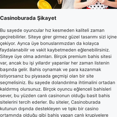
Casinoburada Şikayet
Bu sayede oyuncular hız kesmeden kaliteli zaman
geçirebilirler. Siteye girer girmez güzel tasarımı sizi içine
çekiyor. Ayrıca üye bonuslarımızdan da kolayca
faydalanabilir ve vakit kaybetmeden eğlenebilirsiniz.
Siteye üye olma adımları. Birçok premium bahis sitesi
var, ancak bu işi yıllardır yapanlar her zaman listenin
başında gelir. Bahis oynamak ve para kazanmak
istiyorsanız bu piyasada geçmişi olan bir site
seçmelisiniz. Bu sayede dolandırılma ihtimalini ortadan
kaldırmış olursunuz. Birçok oyuncu eğlenceli bahisleri
sever, bu yüzden canlı casinonun olduğu basit bahis
sitelerini tercih ederler. Bu siteler, Casinoburada
kutunun dışında destekleyen ve tıpkı bir casino
ortamında olduğu gibi bahis yapan canlı krupiyelere