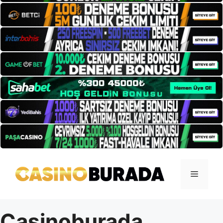
İçeriğe
atla
Menü
Casinoburada