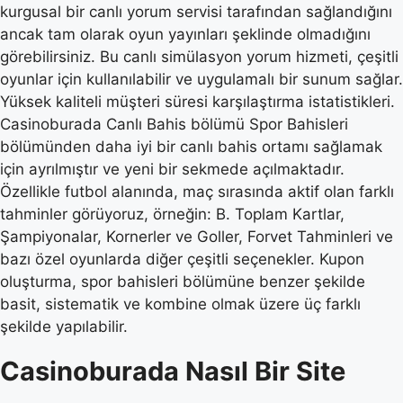
kurgusal bir canlı yorum servisi tarafından sağlandığını
ancak tam olarak oyun yayınları şeklinde olmadığını
görebilirsiniz. Bu canlı simülasyon yorum hizmeti, çeşitli
oyunlar için kullanılabilir ve uygulamalı bir sunum sağlar.
Yüksek kaliteli müşteri süresi karşılaştırma istatistikleri.
Casinoburada Canlı Bahis bölümü Spor Bahisleri
bölümünden daha iyi bir canlı bahis ortamı sağlamak
için ayrılmıştır ve yeni bir sekmede açılmaktadır.
Özellikle futbol alanında, maç sırasında aktif olan farklı
tahminler görüyoruz, örneğin: B. Toplam Kartlar,
Şampiyonalar, Kornerler ve Goller, Forvet Tahminleri ve
bazı özel oyunlarda diğer çeşitli seçenekler. Kupon
oluşturma, spor bahisleri bölümüne benzer şekilde
basit, sistematik ve kombine olmak üzere üç farklı
şekilde yapılabilir.
Casinoburada Nasıl Bir Site