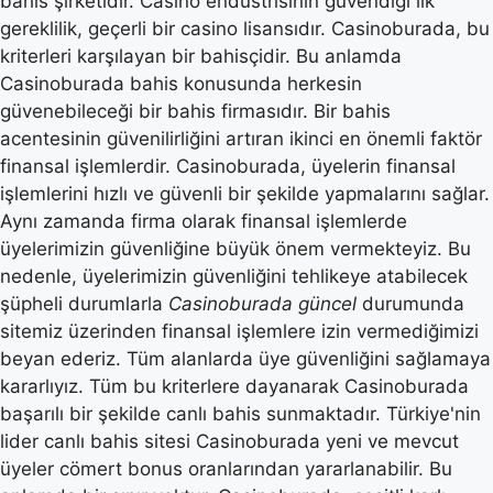
bahis şirketidir. Casino endüstrisinin güvendiği ilk
gereklilik, geçerli bir casino lisansıdır. Casinoburada, bu
kriterleri karşılayan bir bahisçidir. Bu anlamda
Casinoburada bahis konusunda herkesin
güvenebileceği bir bahis firmasıdır. Bir bahis
acentesinin güvenilirliğini artıran ikinci en önemli faktör
finansal işlemlerdir. Casinoburada, üyelerin finansal
işlemlerini hızlı ve güvenli bir şekilde yapmalarını sağlar.
Aynı zamanda firma olarak finansal işlemlerde
üyelerimizin güvenliğine büyük önem vermekteyiz. Bu
nedenle, üyelerimizin güvenliğini tehlikeye atabilecek
şüpheli durumlarla
Casinoburada güncel
durumunda
sitemiz üzerinden finansal işlemlere izin vermediğimizi
beyan ederiz. Tüm alanlarda üye güvenliğini sağlamaya
kararlıyız. Tüm bu kriterlere dayanarak Casinoburada
başarılı bir şekilde canlı bahis sunmaktadır. Türkiye'nin
lider canlı bahis sitesi Casinoburada yeni ve mevcut
üyeler cömert bonus oranlarından yararlanabilir. Bu