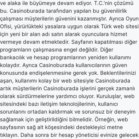
ve alaka ile büyümeye devam ediyor. T.C.'nin çözümü
bu. Casinoburada tarafından yapılan bu güvenilirlik
çalışması müşterilerin güvenini kazanmıştır. Ayrıca Oyun
Ofisi, yürürlükteki yasalara uygun olarak Türk web sitesi
için yeni bir alan adı satın alarak oyunculara hizmet
vermeye devam etmektedir. Sayfanın kapatılması diğer
programların çalışmasına engel değildir. Diğer
bankacılık ve hesap programlarının yeniden kullanımı
kolaydır. Ayrıca Casinoburada kullanıcılarının güven
konusunda endişelenmesine gerek yok. Beklentilerinizi
aşan, kullanımı kolay bir web sitesiyle Casinoburada
artık müşterilerin Casinoburada işlerini gerçek zamanlı
olarak sürdürmelerine yardımcı oluyor. Kuruluşlar, web
sitesindeki bazı iletişim teknolojilerinin, kullanıcı
sorunlarını ortadan kaldırmak ve sorunsuz bir deneyim
sağlamak için geliştirildiğini bilmelidir. Örneğin, web
sayfasının sağ alt köşesindeki destekleyici metne
tıklayın. Daha sonra bir hesap yöneticisi evinize gelecek