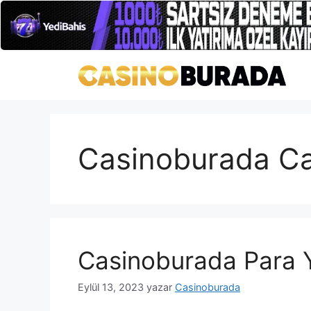
İçeriğe
atla
Casinoburada C
Casinoburada Para 
Eylül 13, 2023
yazar
Casinoburada