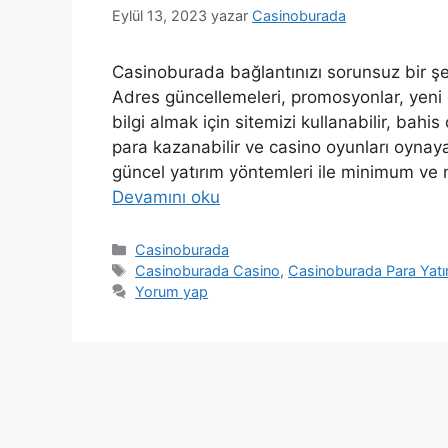
Eylül 13, 2023
yazar
Casinoburada
Casinoburada bağlantınızı sorunsuz bir şe
Adres güncellemeleri, promosyonlar, yeni ö
bilgi almak için sitemizi kullanabilir, b
para kazanabilir ve casino oyunları oynaya
güncel yatırım yöntemleri ile minimum ve
Devamını oku
Kategoriler
Casinoburada
Etiketler
Casinoburada Casino
,
Casinoburada Para Yat
Yorum yap