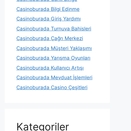
Casinoburada Bilgi Edinme
Casinoburada Giriş Yardımı
Casinoburada Turnuva Bahisleri
Casinoburada Çağrı Merkezi
Casinoburada Müşteri Yaklaşımı
Casinoburada Yarışma Oyunları
Casinoburada Kullanıcı Artışı
Casinoburada Mevduat İşlemleri
Casinoburada Casino Çeşitleri
Kategoriler