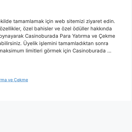
kilde tamamlamak için web sitemizi ziyaret edin.
zellikler, özel bahisler ve özel ödüller hakkında
ahis oynayarak Casinoburada Para Yatırma ve Çekme
bilirsiniz. Üyelik işlemini tamamladıktan sonra
 maksimum limitleri görmek için Casinoburada …
ırma ve Çekme