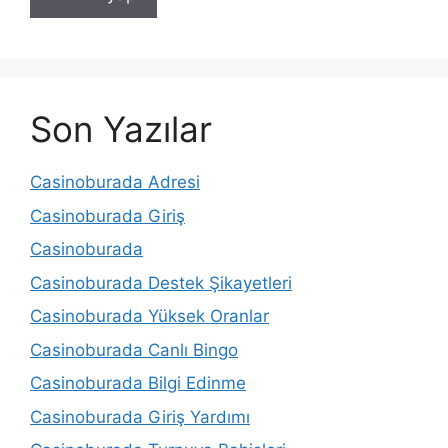
Son Yazılar
Casinoburada Adresi
Casinoburada Giriş
Casinoburada
Casinoburada Destek Şikayetleri
Casinoburada Yüksek Oranlar
Casinoburada Canlı Bingo
Casinoburada Bilgi Edinme
Casinoburada Giriş Yardımı