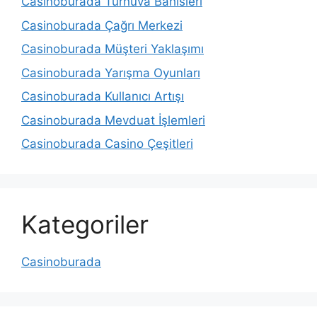
Casinoburada Turnuva Bahisleri
Casinoburada Çağrı Merkezi
Casinoburada Müşteri Yaklaşımı
Casinoburada Yarışma Oyunları
Casinoburada Kullanıcı Artışı
Casinoburada Mevduat İşlemleri
Casinoburada Casino Çeşitleri
Kategoriler
Casinoburada