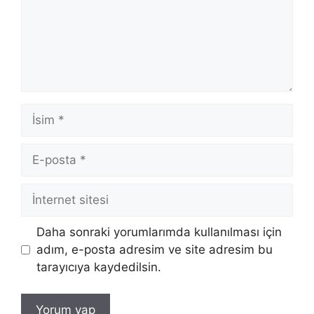
İsim
E-
posta
İnternet
sitesi
Daha sonraki yorumlarımda kullanılması için
adım, e-posta adresim ve site adresim bu
tarayıcıya kaydedilsin.