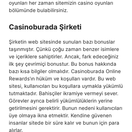
oyunları her zaman sitemizin casino oyunları
bölümünde bulabilirsiniz.
Casinoburada Şirketi
Şirketin web sitesinde sunulan bazı bonuslar
taşınmıştır. Çünkü çoğu zaman benzer isimlere
ve içeriklere sahiptirler. Ancak, fark edeceğiniz
ilk şey çevrimiçi bonustur. Bu bonus hakkında
bazı kısa bilgiler olmalıdır. Casinoburada Online
Rewards’ın hüküm ve koşulları vardır. Bu web
sitesi, kullanıcıları bu koşullara uymakla yükümlü
tutmaktadır. Bahisçiler ikramiye vermeyi sever.
Görevler ayrıca belirli yükümlülüklerin yerine
getirilmesini gerektirir. Bunun nedeni kullanıcıları
üye olmaya ikna etmektir. Kendine güvenen
insanlar sitede bir süre kalır ve bunun için para
alırlar.