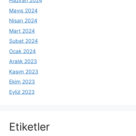
Haziran 2024
Mayıs 2024
Nisan 2024
Mart 2024
Şubat 2024
Ocak 2024
Aralık 2023
Kasım 2023
Ekim 2023
Eylül 2023
Etiketler