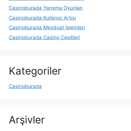
Casinoburada Yarışma Oyunları
Casinoburada Kullanıcı Artışı
Casinoburada Mevduat İşlemleri
Casinoburada Casino Çeşitleri
Kategoriler
Casinoburada
Arşivler