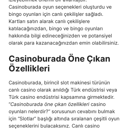
Casinoburada oyun seçenekleri oluşturdu ve
bingo oyunları için canlı çekilişler sağladı.
Kartları satın alarak canlı çekilişlere
katılacağınızdan, bingo ve bingo oyunları
hakkında bilgi edineceğinizden ve potansiyel
olarak para kazanacağınızdan emin olabilirsiniz.
Casinoburada Öne Çıkan
Özellikleri
Casinoburada, birincil slot makinesi türünün
canlı casino olarak anıldığı Türk endüstrisi veya
Türk casino endüstrisi kapsamına girmektedir.
“
Casinoburada öne çıkan özellikleri
casino
oyunları nelerdir?” sorusunun cevabını bulmak
için “Slotlar” başlığı altında sıralanan çeşitli oyun
seçeneklerini bulacaksınız. Canlı casino