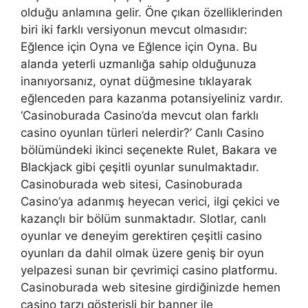
olduğu anlamına gelir. Öne çıkan özelliklerinden
biri iki farklı versiyonun mevcut olmasıdır:
Eğlence için Oyna ve Eğlence için Oyna. Bu
alanda yeterli uzmanlığa sahip olduğunuza
inanıyorsanız, oynat düğmesine tıklayarak
eğlenceden para kazanma potansiyeliniz vardır.
‘Casinoburada Casino’da mevcut olan farklı
casino oyunları türleri nelerdir?’ Canlı Casino
bölümündeki ikinci seçenekte Rulet, Bakara ve
Blackjack gibi çeşitli oyunlar sunulmaktadır.
Casinoburada web sitesi, Casinoburada
Casino’ya adanmış heyecan verici, ilgi çekici ve
kazançlı bir bölüm sunmaktadır. Slotlar, canlı
oyunlar ve deneyim gerektiren çeşitli casino
oyunları da dahil olmak üzere geniş bir oyun
yelpazesi sunan bir çevrimiçi casino platformu.
Casinoburada web sitesine girdiğinizde hemen
casino tarzı gösterişli bir banner ile