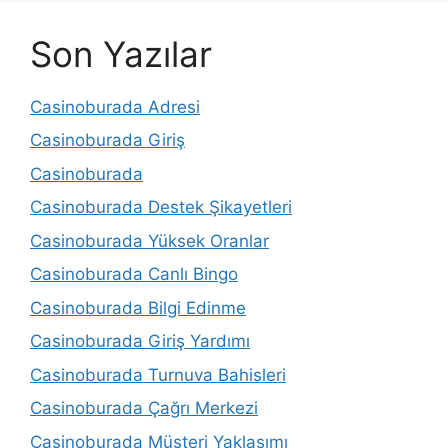
Son Yazılar
Casinoburada Adresi
Casinoburada Giriş
Casinoburada
Casinoburada Destek Şikayetleri
Casinoburada Yüksek Oranlar
Casinoburada Canlı Bingo
Casinoburada Bilgi Edinme
Casinoburada Giriş Yardımı
Casinoburada Turnuva Bahisleri
Casinoburada Çağrı Merkezi
Casinoburada Müşteri Yaklaşımı