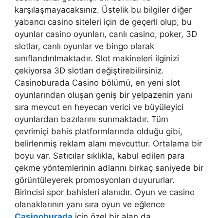
karşılaşmayacaksınız. Üstelik bu bilgiler diğer
yabancı casino siteleri için de geçerli olup, bu
oyunlar casino oyunları, canlı casino, poker, 3D
slotlar, canlı oyunlar ve bingo olarak
sınıflandırılmaktadır. Slot makineleri ilginizi
çekiyorsa 3D slotları değiştirebilirsiniz.
Casinoburada Casino bölümü, en yeni slot
oyunlarından oluşan geniş bir yelpazenin yanı
sıra mevcut en heyecan verici ve büyüleyici
oyunlardan bazılarını sunmaktadır. Tüm
çevrimiçi bahis platformlarında olduğu gibi,
belirlenmiş reklam alanı mevcuttur. Ortalama bir
boyu var. Satıcılar sıklıkla, kabul edilen para
çekme yöntemlerinin adlarını birkaç saniyede bir
görüntüleyerek promosyonları duyururlar.
Birincisi spor bahisleri alanıdır. Oyun ve casino
olanaklarının yanı sıra oyun ve eğlence
Casinoburada
için özel bir alan da