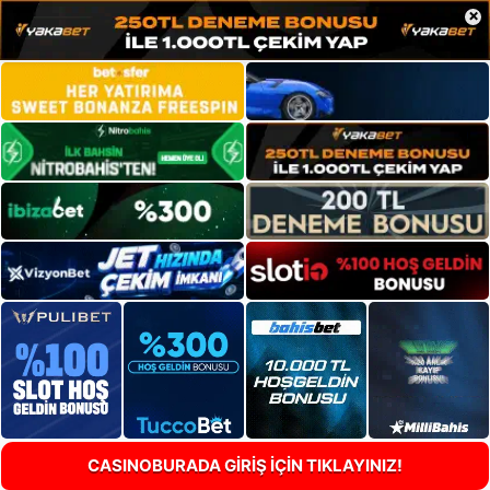
×
CASINOBURADA GİRİŞ İÇİN TIKLAYINIZ!