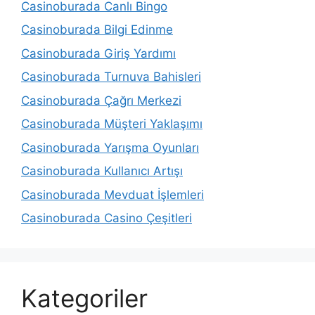
Casinoburada Canlı Bingo
Casinoburada Bilgi Edinme
Casinoburada Giriş Yardımı
Casinoburada Turnuva Bahisleri
Casinoburada Çağrı Merkezi
Casinoburada Müşteri Yaklaşımı
Casinoburada Yarışma Oyunları
Casinoburada Kullanıcı Artışı
Casinoburada Mevduat İşlemleri
Casinoburada Casino Çeşitleri
Kategoriler