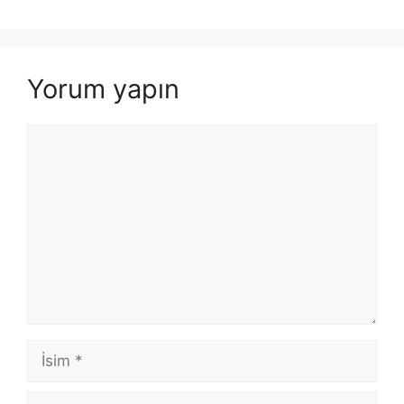
Yorum yapın
Yorum
İsim
E-