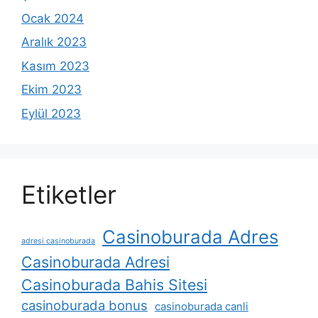
Ocak 2024
Aralık 2023
Kasım 2023
Ekim 2023
Eylül 2023
Etiketler
Casinoburada Adres
adresi casinoburada
Casinoburada Adresi
Casinoburada Bahis Sitesi
casinoburada bonus
casinoburada canli