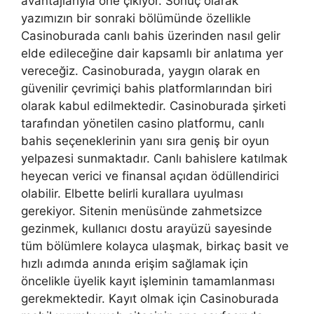
avantajlarıyla öne çıkıyor. Sonuç olarak
yazımızın bir sonraki bölümünde özellikle
Casinoburada canlı bahis üzerinden nasıl gelir
elde edileceğine dair kapsamlı bir anlatıma yer
vereceğiz. Casinoburada, yaygın olarak en
güvenilir çevrimiçi bahis platformlarından biri
olarak kabul edilmektedir. Casinoburada şirketi
tarafından yönetilen casino platformu, canlı
bahis seçeneklerinin yanı sıra geniş bir oyun
yelpazesi sunmaktadır. Canlı bahislere katılmak
heyecan verici ve finansal açıdan ödüllendirici
olabilir. Elbette belirli kurallara uyulması
gerekiyor. Sitenin menüsünde zahmetsizce
gezinmek, kullanıcı dostu arayüzü sayesinde
tüm bölümlere kolayca ulaşmak, birkaç basit ve
hızlı adımda anında erişim sağlamak için
öncelikle üyelik kayıt işleminin tamamlanması
gerekmektedir. Kayıt olmak için Casinoburada