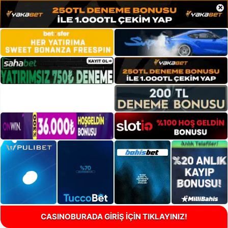
×
CASINOBURADA GİRİŞ İÇİN TIKLAYINIZ!