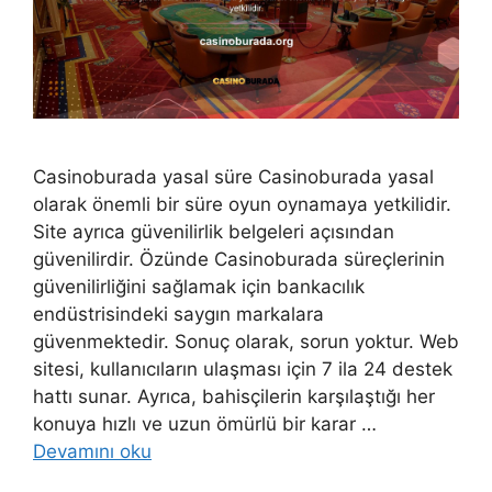
Casinoburada yasal süre Casinoburada yasal
olarak önemli bir süre oyun oynamaya yetkilidir.
Site ayrıca güvenilirlik belgeleri açısından
güvenilirdir. Özünde Casinoburada süreçlerinin
güvenilirliğini sağlamak için bankacılık
endüstrisindeki saygın markalara
güvenmektedir. Sonuç olarak, sorun yoktur. Web
sitesi, kullanıcıların ulaşması için 7 ila 24 destek
hattı sunar. Ayrıca, bahisçilerin karşılaştığı her
konuya hızlı ve uzun ömürlü bir karar …
Devamını oku