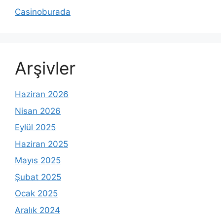
Casinoburada
Arşivler
Haziran 2026
Nisan 2026
Eylül 2025
Haziran 2025
Mayıs 2025
Şubat 2025
Ocak 2025
Aralık 2024