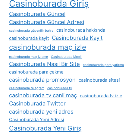
Casinoburada Giriş
Casinoburada Güncel
Casinoburada Güncel Adresi
casinoburada hakkında
casinoburada güvenilir bahis
Casinoburada Kayıt
casinoburada kayit
casinoburada maç izle
casinoburada maç izleme
Casinoburada Mobil
Casinoburada Nasıl Bir Site
casinoburada para yatirma
casinoburada para çekme
casinoburada promosyon
casinoburada sitesi
casinoburada telegram
casinoburada tv
casinoburada tv canli maç
casinoburada tv izle
Casinoburada Twitter
casinoburada yeni adres
Casinoburada Yeni Adresi
Casinoburada Yeni Giriş