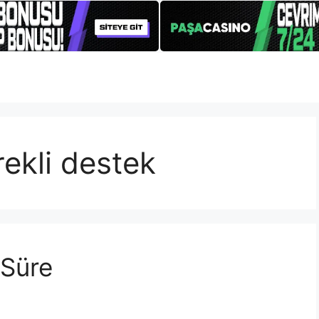
ekli destek
 Süre