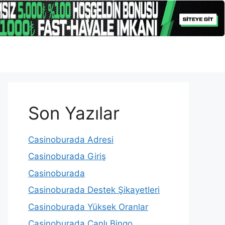
Son Yazılar
Casinoburada Adresi
Casinoburada Giriş
Casinoburada
Casinoburada Destek Şikayetleri
Casinoburada Yüksek Oranlar
Casinoburada Canlı Bingo