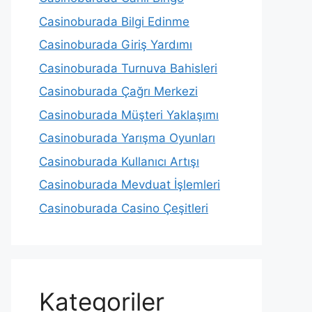
Casinoburada Bilgi Edinme
Casinoburada Giriş Yardımı
Casinoburada Turnuva Bahisleri
Casinoburada Çağrı Merkezi
Casinoburada Müşteri Yaklaşımı
Casinoburada Yarışma Oyunları
Casinoburada Kullanıcı Artışı
Casinoburada Mevduat İşlemleri
Casinoburada Casino Çeşitleri
Kategoriler