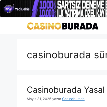
İçeriğe
atla
casinoburada sür
Casinoburada Yasal
Mayıs 31, 2025
yazar
Casinoburada