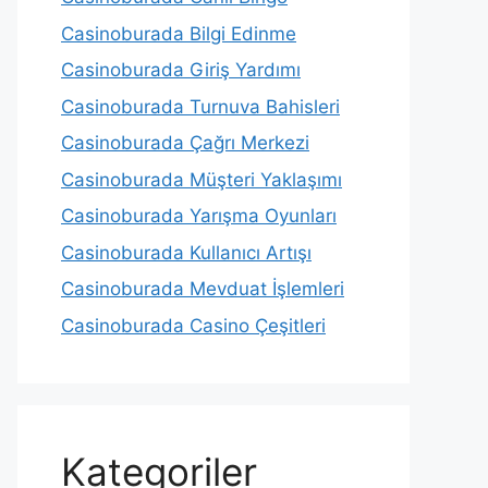
Casinoburada Bilgi Edinme
Casinoburada Giriş Yardımı
Casinoburada Turnuva Bahisleri
Casinoburada Çağrı Merkezi
Casinoburada Müşteri Yaklaşımı
Casinoburada Yarışma Oyunları
Casinoburada Kullanıcı Artışı
Casinoburada Mevduat İşlemleri
Casinoburada Casino Çeşitleri
Kategoriler