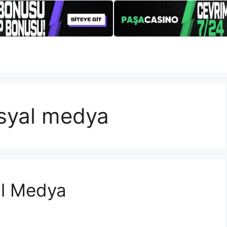
syal medya
al Medya