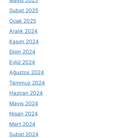
Mayıs 2025
Şubat 2025
Ocak 2025
Aralık 2024
Kasım 2024
Ekim 2024
Eylül 2024
Ağustos 2024
Temmuz 2024
Haziran 2024
Mayıs 2024
Nisan 2024
Mart 2024
Şubat 2024