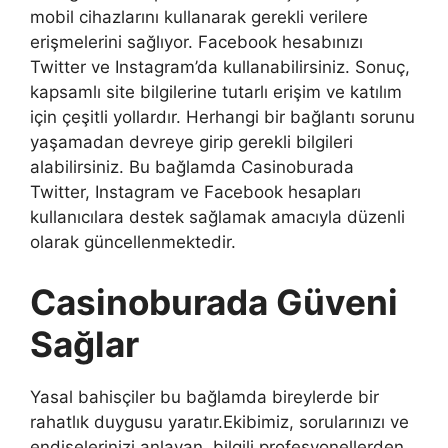
mobil cihazlarını kullanarak gerekli verilere
erişmelerini sağlıyor. Facebook hesabınızı
Twitter ve Instagram’da kullanabilirsiniz. Sonuç,
kapsamlı site bilgilerine tutarlı erişim ve katılım
için çeşitli yollardır. Herhangi bir bağlantı sorunu
yaşamadan devreye girip gerekli bilgileri
alabilirsiniz. Bu bağlamda Casinoburada
Twitter, Instagram ve Facebook hesapları
kullanıcılara destek sağlamak amacıyla düzenli
olarak güncellenmektedir.
Casinoburada Güveni
Sağlar
Yasal bahisçiler bu bağlamda bireylerde bir
rahatlık duygusu yaratır.Ekibimiz, sorularınızı ve
endişelerinizi anlayan, bilgili profesyonellerden