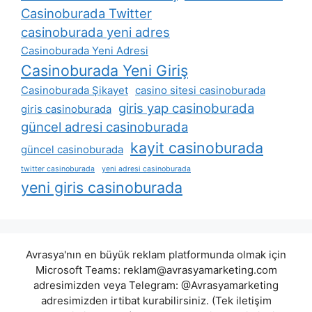
Casinoburada Twitter
casinoburada yeni adres
Casinoburada Yeni Adresi
Casinoburada Yeni Giriş
Casinoburada Şikayet
casino sitesi casinoburada
giris yap casinoburada
giris casinoburada
güncel adresi casinoburada
kayit casinoburada
güncel casinoburada
twitter casinoburada
yeni adresi casinoburada
yeni giris casinoburada
Avrasya'nın en büyük reklam platformunda olmak için
Microsoft Teams:
reklam@avrasyamarketing.com
adresimizden veya Telegram: @Avrasyamarketing
adresimizden irtibat kurabilirsiniz. (Tek iletişim