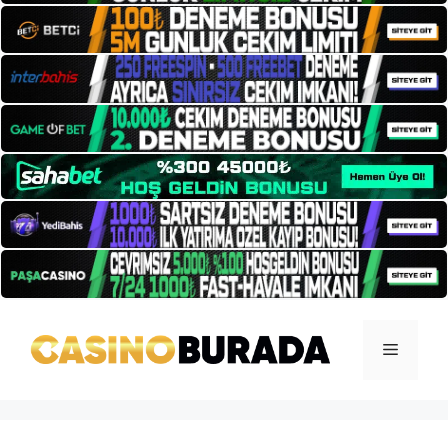
İçeriğe
atla
Menü