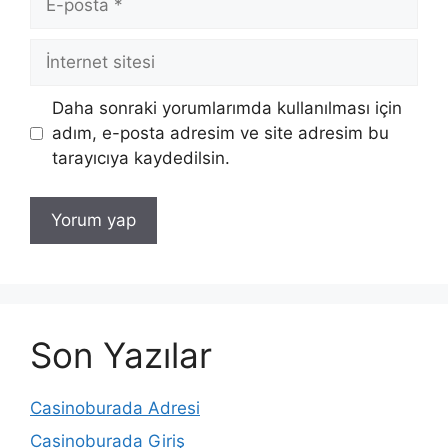
posta
İnternet
sitesi
Daha sonraki yorumlarımda kullanılması için
adım, e-posta adresim ve site adresim bu
tarayıcıya kaydedilsin.
Son Yazılar
Casinoburada Adresi
Casinoburada Giriş