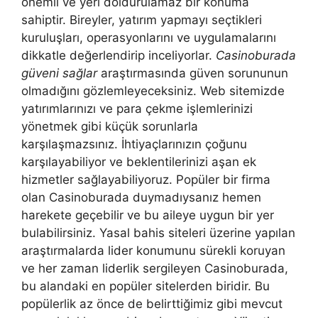
önemli ve yeri doldurulamaz bir konuma
sahiptir. Bireyler, yatırım yapmayı seçtikleri
kuruluşları, operasyonlarını ve uygulamalarını
dikkatle değerlendirip inceliyorlar.
Casinoburada
güveni sağlar
araştırmasında güven sorununun
olmadığını gözlemleyeceksiniz. Web sitemizde
yatırımlarınızı ve para çekme işlemlerinizi
yönetmek gibi küçük sorunlarla
karşılaşmazsınız. İhtiyaçlarınızın çoğunu
karşılayabiliyor ve beklentilerinizi aşan ek
hizmetler sağlayabiliyoruz. Popüler bir firma
olan Casinoburada duymadıysanız hemen
harekete geçebilir ve bu aileye uygun bir yer
bulabilirsiniz. Yasal bahis siteleri üzerine yapılan
araştırmalarda lider konumunu sürekli koruyan
ve her zaman liderlik sergileyen Casinoburada,
bu alandaki en popüler sitelerden biridir. Bu
popülerlik az önce de belirttiğimiz gibi mevcut