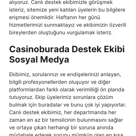
alıyoruz. Canlı destek ekibimizle görüşmek
isteriz, sitemize yeni katılan üyelerin bu bilgilere
erişmesi önemlidir. Haftanın her günü
hizmetlerimizi sunmaktayız ve ekibimizin özverili
bireylerden oluştuğunu vurgulamak isteriz.
Casinoburada Destek Ekibi
Sosyal Medya
Ekibimiz, sorularınızı ve endişelerinizi anlayan,
bilgili profesyonellerden oluşuyor ve diğer
platformlardan farklı olarak verimliliği ön planda
tutuyoruz. Ekip üyelerimiz sorunlara çözüm
bulmak için buradalar ve bunu çok iyi yapıyorlar.
Canlı destek ekibimiz, her departmanda her
zaman en az bir temsilcinin bulunmasını sağlar
ve ortaya çıkan herhangi bir soruna anında
müdahale ederek sorunu mümkün olan en kısa