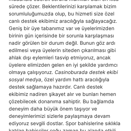
sürede çözer. Beklentilerinizi karşılamak bizim
sorumluluğumuzda olup, bu hizmeti size özel
canlı destek ekibimiz aracılığıyla sağlayacağız.
Geniş bir üye tabanımız var ve üyelerimizden
birinin gün içerisinde bir sorunla karşılaşması
nadir görülen bir durum değil. Bunun göz ardı
edilmesi veya üyelerin siteden çıkarılması gibi
ahlak dışı eylemleri tasvip etmiyoruz, ancak
üyelere elimizden gelen en iyi şekilde yardımcı
olmaya çalışıyoruz.
Casinoburada destek ekibi
sosyal medya
, özel yardım hattı aracılığıyla
destek sağlamaya hazırdır. Canlı destek
ekibimiz nadiren şikayet alır ve bunları hemen
çözebilecek donanıma sahiptir. Bu bağlamda
deneyim daha büyük önem taşıyor ve
deneyimlerimizi sizlerle paylaşmaya devam
ediyoruz sevgili dostlar. Spor bahislerine sıklıkla
katılan bahisçiler çoğu zaman bu alanda etkili