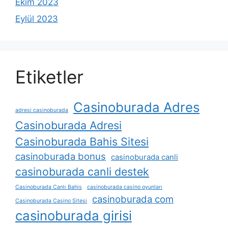
Ekim 2023
Eylül 2023
Etiketler
Casinoburada Adres
adresi casinoburada
Casinoburada Adresi
Casinoburada Bahis Sitesi
casinoburada bonus
casinoburada canli
casinoburada canli destek
Casinoburada Canlı Bahis
casinoburada casino oyunları
casinoburada com
Casinoburada Casino Sitesi
casinoburada girisi