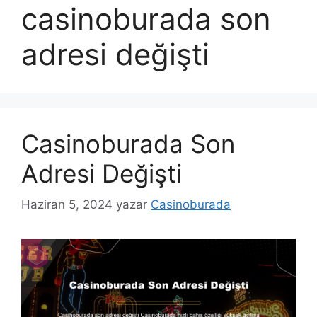
casinoburada son
adresi değişti
Casinoburada Son
Adresi Değişti
Haziran 5, 2024
yazar
Casinoburada