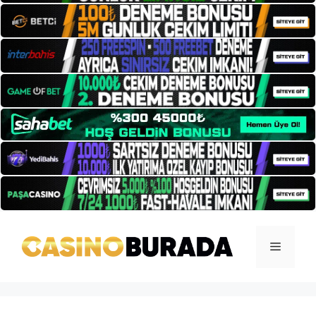
İçeriğe
atla
Menü