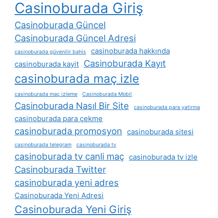
Casinoburada Giriş
Casinoburada Güncel
Casinoburada Güncel Adresi
casinoburada hakkında
casinoburada güvenilir bahis
Casinoburada Kayıt
casinoburada kayit
casinoburada maç izle
casinoburada maç izleme
Casinoburada Mobil
Casinoburada Nasıl Bir Site
casinoburada para yatirma
casinoburada para çekme
casinoburada promosyon
casinoburada sitesi
casinoburada telegram
casinoburada tv
casinoburada tv canli maç
casinoburada tv izle
Casinoburada Twitter
casinoburada yeni adres
Casinoburada Yeni Adresi
Casinoburada Yeni Giriş