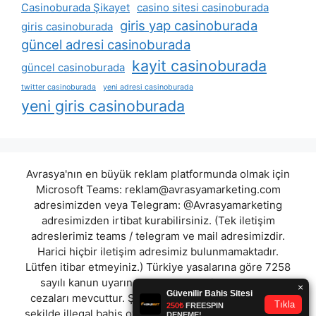
Casinoburada Şikayet
casino sitesi casinoburada
giris yap casinoburada
giris casinoburada
güncel adresi casinoburada
kayit casinoburada
güncel casinoburada
twitter casinoburada
yeni adresi casinoburada
yeni giris casinoburada
Avrasya'nın en büyük reklam platformunda olmak için
Microsoft Teams:
reklam@avrasyamarketing.com
adresimizden veya Telegram: @Avrasyamarketing
adresimizden irtibat kurabilirsiniz. (Tek iletişim
adreslerimiz teams / telegram ve mail adresimizdir.
Harici hiçbir iletişim adresimiz bulunmamaktadır.
Lütfen itibar etmeyiniz.) Türkiye yasalarına göre 7258
sayılı kanun uyarınca yasa dışı bahis oynamanın
cezaları mevcuttur. Şu an bulunduğunuz site hiç bir
şekilde illegal bahis oyunları oynatmıyor ve oynamaya