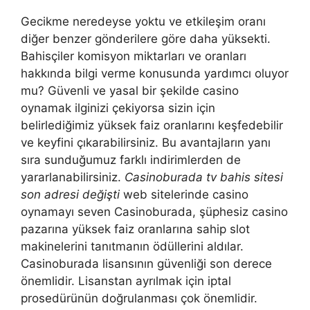
Gecikme neredeyse yoktu ve etkileşim oranı
diğer benzer gönderilere göre daha yüksekti.
Bahisçiler komisyon miktarları ve oranları
hakkında bilgi verme konusunda yardımcı oluyor
mu? Güvenli ve yasal bir şekilde casino
oynamak ilginizi çekiyorsa sizin için
belirlediğimiz yüksek faiz oranlarını keşfedebilir
ve keyfini çıkarabilirsiniz. Bu avantajların yanı
sıra sunduğumuz farklı indirimlerden de
yararlanabilirsiniz.
Casinoburada tv bahis sitesi
son adresi değişti
web sitelerinde casino
oynamayı seven Casinoburada, şüphesiz casino
pazarına yüksek faiz oranlarına sahip slot
makinelerini tanıtmanın ödüllerini aldılar.
Casinoburada lisansının güvenliği son derece
önemlidir. Lisanstan ayrılmak için iptal
prosedürünün doğrulanması çok önemlidir.