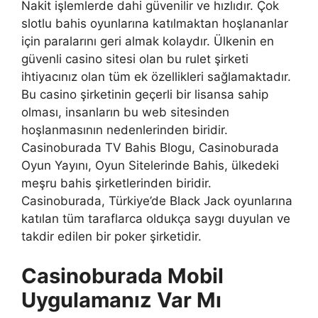
Nakit işlemlerde dahi güvenilir ve hızlıdır. Çok
slotlu bahis oyunlarına katılmaktan hoşlananlar
için paralarını geri almak kolaydır. Ülkenin en
güvenli casino sitesi olan bu rulet şirketi
ihtiyacınız olan tüm ek özellikleri sağlamaktadır.
Bu casino şirketinin geçerli bir lisansa sahip
olması, insanların bu web sitesinden
hoşlanmasının nedenlerinden biridir.
Casinoburada TV Bahis Blogu, Casinoburada
Oyun Yayını, Oyun Sitelerinde Bahis, ülkedeki
meşru bahis şirketlerinden biridir.
Casinoburada, Türkiye’de Black Jack oyunlarına
katılan tüm taraflarca oldukça saygı duyulan ve
takdir edilen bir poker şirketidir.
Casinoburada Mobil
Uygulamanız Var Mı