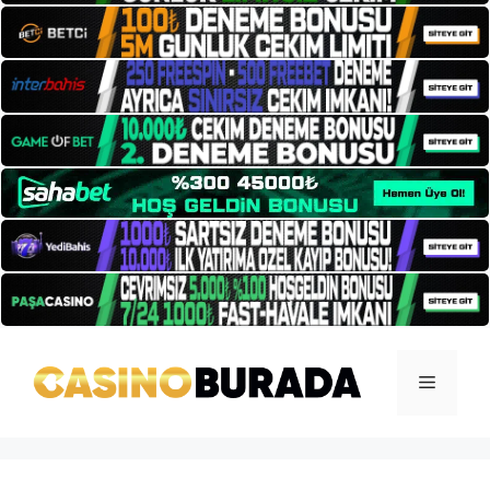
İçeriğe
atla
Menü