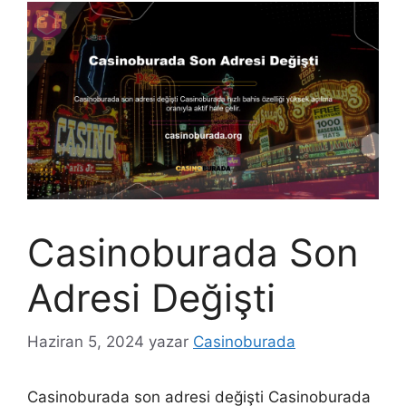
Casinoburada Son
Adresi Değişti
Haziran 5, 2024
yazar
Casinoburada
Casinoburada son adresi değişti Casinoburada