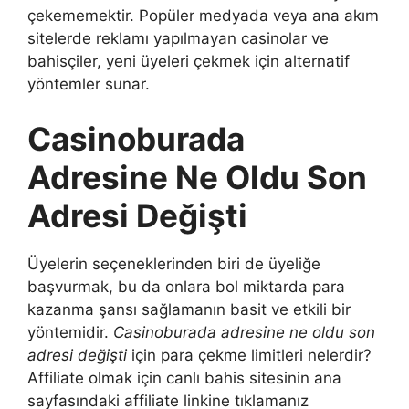
çekememektir. Popüler medyada veya ana akım
sitelerde reklamı yapılmayan casinolar ve
bahisçiler, yeni üyeleri çekmek için alternatif
yöntemler sunar.
Casinoburada
Adresine Ne Oldu Son
Adresi Değişti
Üyelerin seçeneklerinden biri de üyeliğe
başvurmak, bu da onlara bol miktarda para
kazanma şansı sağlamanın basit ve etkili bir
yöntemidir.
Casinoburada adresine ne oldu son
adresi değişti
için para çekme limitleri nelerdir?
Affiliate olmak için canlı bahis sitesinin ana
sayfasındaki affiliate linkine tıklamanız