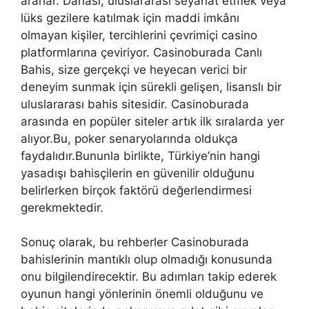
ararlar. Dahası, uluslararası seyahat etmek veya
lüks gezilere katılmak için maddi imkânı
olmayan kişiler, tercihlerini çevrimiçi casino
platformlarına çeviriyor. Casinoburada Canlı
Bahis, size gerçekçi ve heyecan verici bir
deneyim sunmak için sürekli gelişen, lisanslı bir
uluslararası bahis sitesidir. Casinoburada
arasında en popüler siteler artık ilk sıralarda yer
alıyor.Bu, poker senaryolarında oldukça
faydalıdır.Bununla birlikte, Türkiye’nin hangi
yasadışı bahisçilerin en güvenilir olduğunu
belirlerken birçok faktörü değerlendirmesi
gerekmektedir.
Sonuç olarak, bu rehberler Casinoburada
bahislerinin mantıklı olup olmadığı konusunda
onu bilgilendirecektir. Bu adımları takip ederek
oyunun hangi yönlerinin önemli olduğunu ve