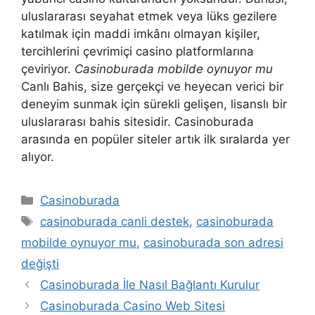
uluslararası seyahat etmek veya lüks gezilere
katılmak için maddi imkânı olmayan kişiler,
tercihlerini çevrimiçi casino platformlarına
çeviriyor.
Casinoburada mobilde oynuyor mu
Canlı Bahis, size gerçekçi ve heyecan verici bir
deneyim sunmak için sürekli gelişen, lisanslı bir
uluslararası bahis sitesidir. Casinoburada
arasında en popüler siteler artık ilk sıralarda yer
alıyor.
Kategoriler
Casinoburada
Etiketler
casinoburada canli destek
,
casinoburada
mobilde oynuyor mu
,
casinoburada son adresi
değişti
Casinoburada İle Nasıl Bağlantı Kurulur
Casinoburada Casino Web Sitesi