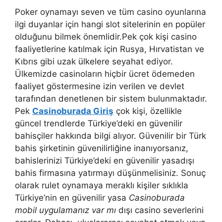
Poker oynamayı seven ve tüm casino oyunlarına
ilgi duyanlar için hangi slot sitelerinin en popüler
olduğunu bilmek önemlidir.Pek çok kişi casino
faaliyetlerine katılmak için Rusya, Hırvatistan ve
Kıbrıs gibi uzak ülkelere seyahat ediyor.
Ülkemizde casinoların hiçbir ücret ödemeden
faaliyet göstermesine izin verilen ve devlet
tarafından denetlenen bir sistem bulunmaktadır.
Pek
Casinoburada Giriş
çok kişi, özellikle
güncel trendlerde Türkiye’deki en güvenilir
bahisçiler hakkında bilgi alıyor. Güvenilir bir Türk
bahis şirketinin güvenilirliğine inanıyorsanız,
bahislerinizi Türkiye’deki en güvenilir yasadışı
bahis firmasına yatırmayı düşünmelisiniz. Sonuç
olarak rulet oynamaya meraklı kişiler sıklıkla
Türkiye’nin en güvenilir yasa
Casinoburada
mobil uygulamanız var mı
dışı casino severlerini