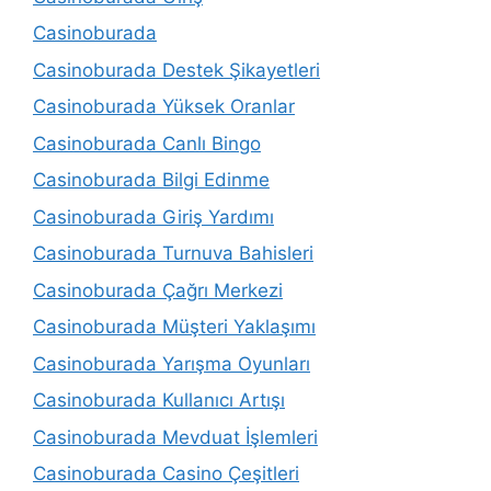
Casinoburada
Casinoburada Destek Şikayetleri
Casinoburada Yüksek Oranlar
Casinoburada Canlı Bingo
Casinoburada Bilgi Edinme
Casinoburada Giriş Yardımı
Casinoburada Turnuva Bahisleri
Casinoburada Çağrı Merkezi
Casinoburada Müşteri Yaklaşımı
Casinoburada Yarışma Oyunları
Casinoburada Kullanıcı Artışı
Casinoburada Mevduat İşlemleri
Casinoburada Casino Çeşitleri