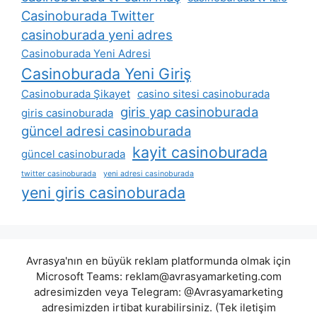
Casinoburada Twitter
casinoburada yeni adres
Casinoburada Yeni Adresi
Casinoburada Yeni Giriş
Casinoburada Şikayet
casino sitesi casinoburada
giris yap casinoburada
giris casinoburada
güncel adresi casinoburada
kayit casinoburada
güncel casinoburada
twitter casinoburada
yeni adresi casinoburada
yeni giris casinoburada
Avrasya'nın en büyük reklam platformunda olmak için
Microsoft Teams:
reklam@avrasyamarketing.com
adresimizden veya Telegram: @Avrasyamarketing
adresimizden irtibat kurabilirsiniz. (Tek iletişim