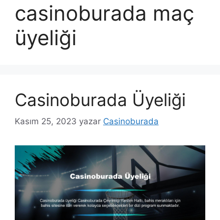
casinoburada maç
üyeliği
Casinoburada Üyeliği
Kasım 25, 2023
yazar
Casinoburada