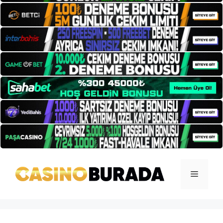
İçeriğe
atla
Menü