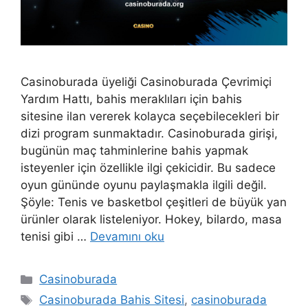
Casinoburada üyeliği Casinoburada Çevrimiçi
Yardım Hattı, bahis meraklıları için bahis
sitesine ilan vererek kolayca seçebilecekleri bir
dizi program sunmaktadır. Casinoburada girişi,
bugünün maç tahminlerine bahis yapmak
isteyenler için özellikle ilgi çekicidir. Bu sadece
oyun gününde oyunu paylaşmakla ilgili değil.
Şöyle: Tenis ve basketbol çeşitleri de büyük yan
ürünler olarak listeleniyor. Hokey, bilardo, masa
tenisi gibi …
Devamını oku
Kategoriler
Casinoburada
Etiketler
Casinoburada Bahis Sitesi
,
casinoburada