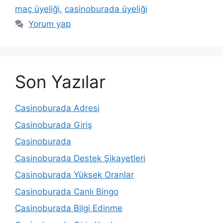
maç üyeliği
,
casinoburada üyeliği
Yorum yap
Son Yazılar
Casinoburada Adresi
Casinoburada Giriş
Casinoburada
Casinoburada Destek Şikayetleri
Casinoburada Yüksek Oranlar
Casinoburada Canlı Bingo
Casinoburada Bilgi Edinme