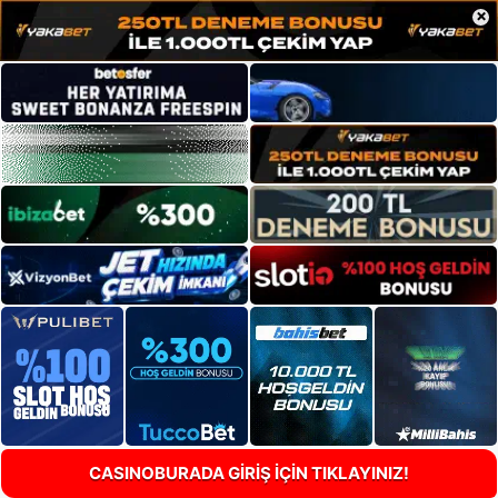
×
CASINOBURADA GİRİŞ İÇİN TIKLAYINIZ!