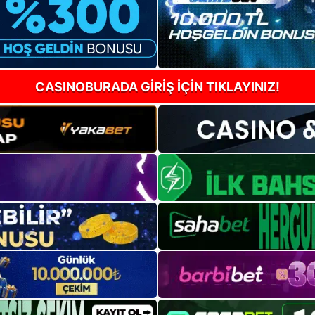
CASINOBURADA GİRİŞ İÇİN TIKLAYINIZ!