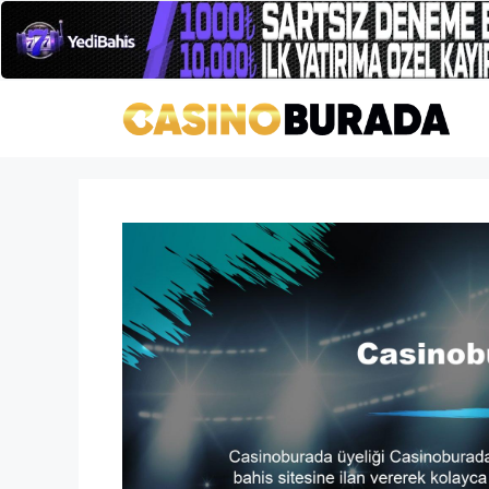
İçeriğe
atla