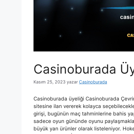
Casinoburada Üy
Kasım 25, 2023
yazar
Casinoburada
Casinoburada üyeliği Casinoburada Çevrimi
sitesine ilan vererek kolayca seçebilecek
girişi, bugünün maç tahminlerine bahis yapm
sadece oyun gününde oyunu paylaşmakla ilg
büyük yan ürünler olarak listeleniyor. Hoke