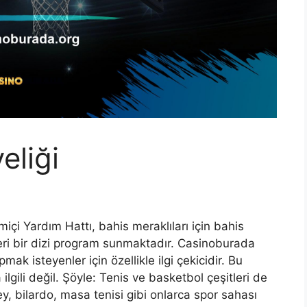
eliği
çi Yardım Hattı, bahis meraklıları için bahis
leri bir dizi program sunmaktadır. Casinoburada
ak isteyenler için özellikle ilgi çekicidir. Bu
ili değil. Şöyle: Tenis ve basketbol çeşitleri de
y, bilardo, masa tenisi gibi onlarca spor sahası