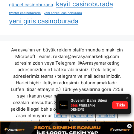
kayit casinoburada
güncel casinoburada
twitter casinoburada
yeni adresi casinoburada
yeni giris casinoburada
Avrasya'nın en büyük reklam platformunda olmak için
Microsoft Teams:
reklam@avrasyamarketing.com
adresimizden veya Telegram: @Avrasyamarketing
adresimizden irtibat kurabilirsiniz. (Tek iletişim
adreslerimiz teams / telegram ve mail adresimizdir.
Harici hiçbir iletişim adresimiz bulunmamaktadır.
Lütfen itibar etmeyiniz.) Türkiye yasalarına göre 7258
sayılı kanun uyarınca yasa dışı bahis oynamanın
cezaları mevcuttur. Şu an bulunduğunuz site hiç bir
şekilde illegal bahis oyunları oynatmıyor ve oynamaya
aracı olmuyordur.
betcio
|
macerabet
|
ortakbet
|
esascasino
|
casinobeton
|
forscasino
|
sultanbet
|
×
parkbahis
"