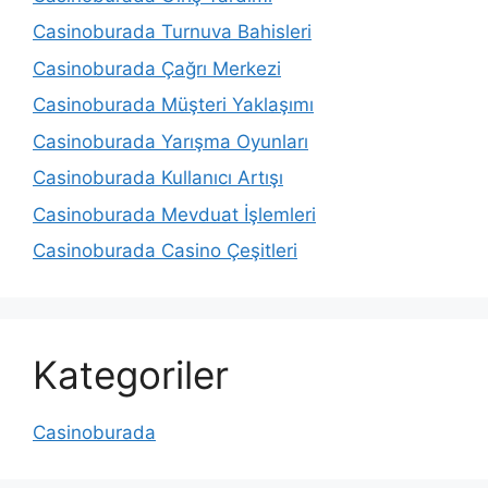
Casinoburada Turnuva Bahisleri
Casinoburada Çağrı Merkezi
Casinoburada Müşteri Yaklaşımı
Casinoburada Yarışma Oyunları
Casinoburada Kullanıcı Artışı
Casinoburada Mevduat İşlemleri
Casinoburada Casino Çeşitleri
Kategoriler
Casinoburada