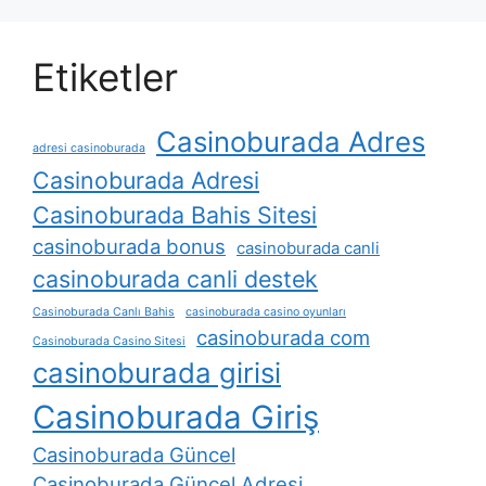
Etiketler
Casinoburada Adres
adresi casinoburada
Casinoburada Adresi
Casinoburada Bahis Sitesi
casinoburada bonus
casinoburada canli
casinoburada canli destek
Casinoburada Canlı Bahis
casinoburada casino oyunları
casinoburada com
Casinoburada Casino Sitesi
casinoburada girisi
Casinoburada Giriş
Casinoburada Güncel
Casinoburada Güncel Adresi