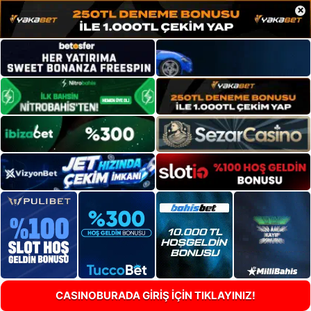
×
CASINOBURADA GİRİŞ İÇİN TIKLAYINIZ!