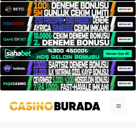
İçeriğe
atla
Menü